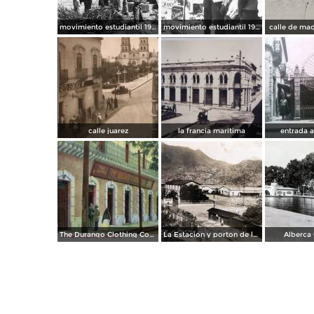
movimiento estudiantil 1966
movimiento estudiantil 1966
calle de mad
calle juarez
la francia maritima
entrada 
The Durango Clothing Company
La Estacion y porton de la fabrica Dinamita.
Alberca 