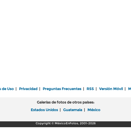
s de Uso
|
Privacidad
|
Preguntas Frecuentes
|
RSS
|
Versión Móvil
|
M
Galerías de fotos de otros países:
Estados Unidos
|
Guatemala
|
México
Copyright © MéxicoEnFotos, 2001-2026