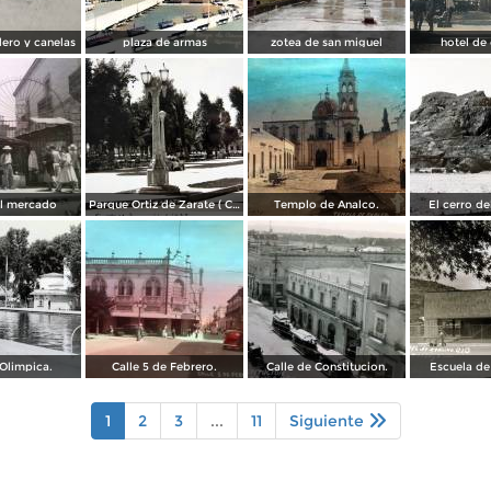
ero y canelas
plaza de armas
zotea de san miguel
hotel de
al mercado
Parque Ortiz de Zarate ( Circulada el 21 de Marzo de 1937 ).
Templo de Analco.
El cerro d
Olimpica.
Calle 5 de Febrero.
Calle de Constitucion.
Escuela de
1
2
3
...
11
Siguiente