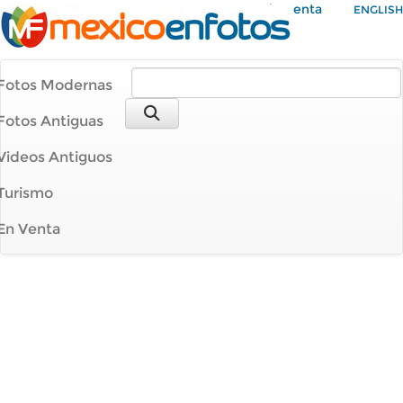
Mi Cuenta
ENGLISH
Fotos Modernas
Fotos Antiguas
Videos Antiguos
Turismo
En Venta