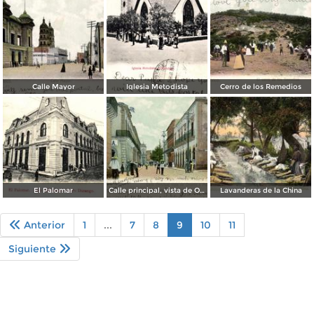
Calle Mayor
Iglesia Metodista
Cerro de los Remedios
El Palomar
Calle principal, vista de Oriente a Poniente
Lavanderas de la China
Anterior
1
...
7
8
9
10
11
Siguiente