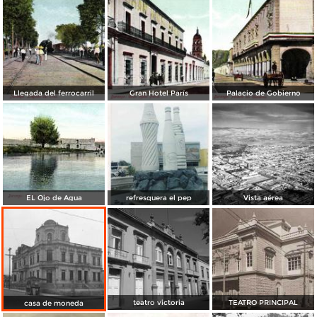
Llegada del ferrocarril
Gran Hotel París
Palacio de Gobierno
EL Ojo de Agua
refresquera el pep
Vista aérea
teatro victoria
TEATRO PRINCIPAL
casa de moneda