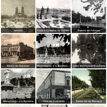
nevada
Plaza y Catedral de Durango
Puente de Fullman
Banco de Durango
Monumento a la Bandera y Capilla de los Remedios
Lago del Parque Guadiana
Monumento a la Bandera
Casa de Gobierno
Paseo de las Moreras