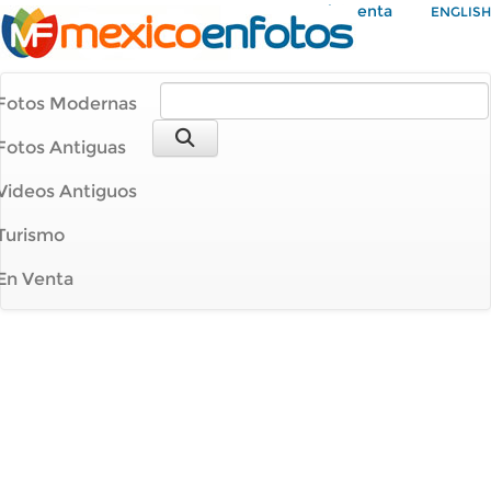
Mi Cuenta
ENGLISH
Fotos Modernas
Fotos Antiguas
Videos Antiguos
Turismo
En Venta