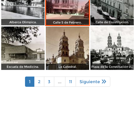
Alberca Olimpica.
Calle de Constitucion.
Calle 5 de Febrero.
Escuela de Medicina.
La Catedral.
Plaza de la Constitución y Catedral de Durango
1
2
3
...
11
Siguiente