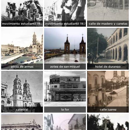
movimiento estudiantil 1966
movimiento estudiantil 1966
calle de madero y canelas
plaza de armas
zotea de san miguel
hotel de durango
catedral
la for
calle juarez