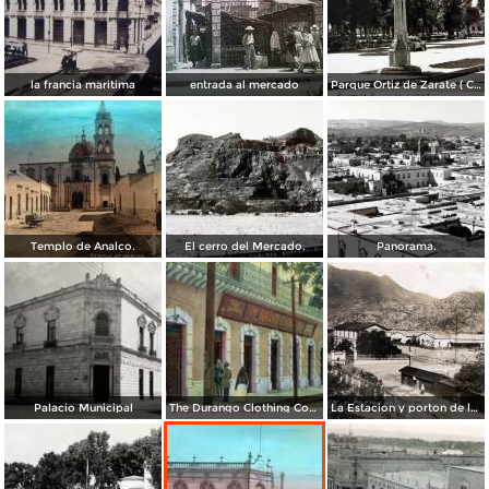
la francia maritima
entrada al mercado
Parque Ortiz de Zarate ( Circulada el 21 de Marzo de 1937 ).
Templo de Analco.
El cerro del Mercado.
Panorama.
Palacio Municipal
The Durango Clothing Company
La Estacion y porton de la fabrica Dinamita.