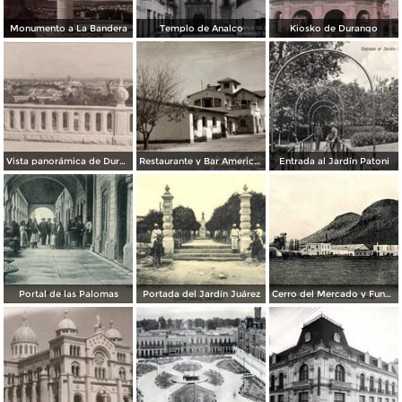
Monumento a La Bandera
Templo de Analco
Kiosko de Durango
Vista panorámica de Durango
Restaurante y Bar American Courts
Entrada al Jardín Patoni
Portal de las Palomas
Portada del Jardín Juárez
Cerro del Mercado y Fundición