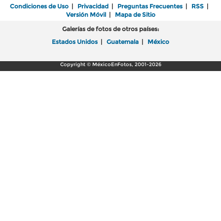
Condiciones de Uso
|
Privacidad
|
Preguntas Frecuentes
|
RSS
|
Versión Móvil
|
Mapa de Sitio
Galerías de fotos de otros países:
Estados Unidos
|
Guatemala
|
México
Copyright © MéxicoEnFotos, 2001-2026