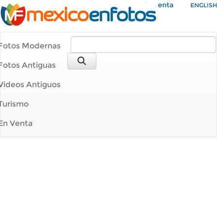
Mi Cuenta
ENGLISH
Fotos Modernas
Fotos Antiguas
Videos Antiguos
Turismo
En Venta