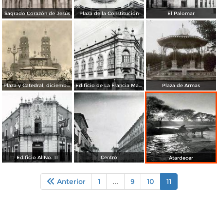
Sagrado Corazón de Jesús
Plaza de la Constitución
El Palomar
Plaza y Catedral, diciembre de 1925
Edificio de La Francia Marítima
Plaza de Armas
Edificio Al No. 11
Centro
Atardecer
Anterior
1
...
9
10
11