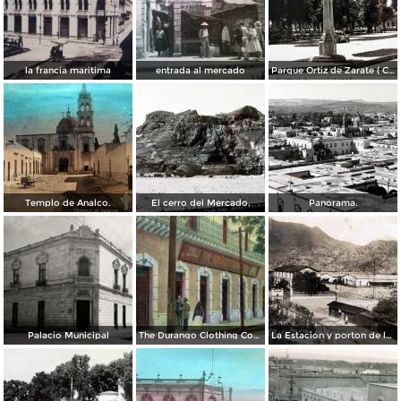
la francia maritima
entrada al mercado
Parque Ortiz de Zarate ( Circulada el 21 de Marzo de 1937 ).
Templo de Analco.
El cerro del Mercado.
Panorama.
Palacio Municipal
The Durango Clothing Company
La Estacion y porton de la fabrica Dinamita.