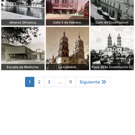
Alberca Olimpica.
Calle 5 de Febrero.
Calle de Constitucion.
Escuela de Medicina.
La Catedral.
Plaza de la Constitución y Catedral de Durango
1
2
3
...
11
Siguiente