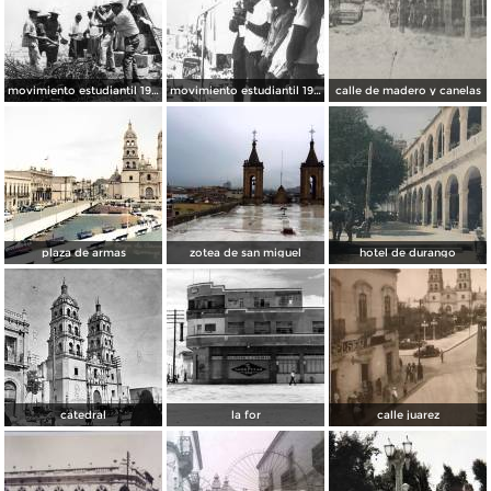
movimiento estudiantil 1966
movimiento estudiantil 1966
calle de madero y canelas
plaza de armas
zotea de san miguel
hotel de durango
catedral
la for
calle juarez