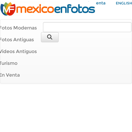
Mi Cuenta
ENGLISH
Fotos Modernas
Fotos Antiguas
Videos Antiguos
Turismo
En Venta