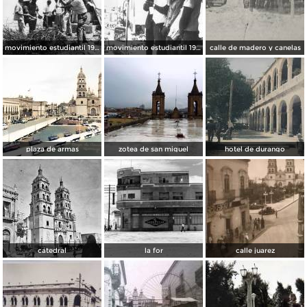
movimiento estudiantil 1966
movimiento estudiantil 1966
calle de madero y canelas
plaza de armas
zotea de san miguel
hotel de durango
catedral
la for
calle juarez