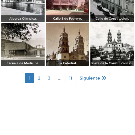
Alberca Olimpica.
Calle 5 de Febrero.
Calle de Constitucion.
Escuela de Medicina.
La Catedral.
Plaza de la Constitución y Catedral de Durango
1
2
3
...
11
Siguiente