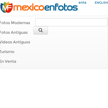
Mi Cuenta
ENGLISH
Fotos Modernas
Fotos Antiguas
Videos Antiguos
Turismo
En Venta