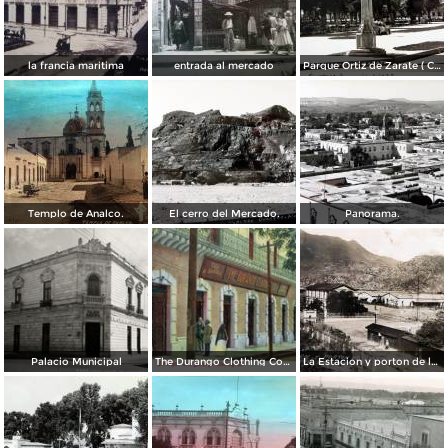
la francia maritima
entrada al mercado
Parque Ortiz de Zarate ( Circulada el 21 de Marzo de 1937 ).
Templo de Analco.
El cerro del Mercado.
Panorama.
Palacio Municipal
The Durango Clothing Company
La Estacion y porton de la fabrica Dinamita.