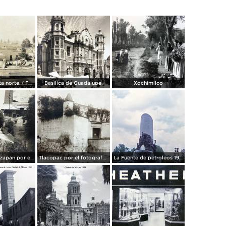
Panorama vista norte. ( Fechada el 20 de Junio de 1905 ).
Basilica de Guadalupe.
Xochimilco
La presa de Tizapan por el fotografo Fernando Kososky. ( Circulada el 22 de Diembre de 1910 ).
Tlacopac por el fotografo Hugo Brehme.
La Fuente de petroleos 1950.