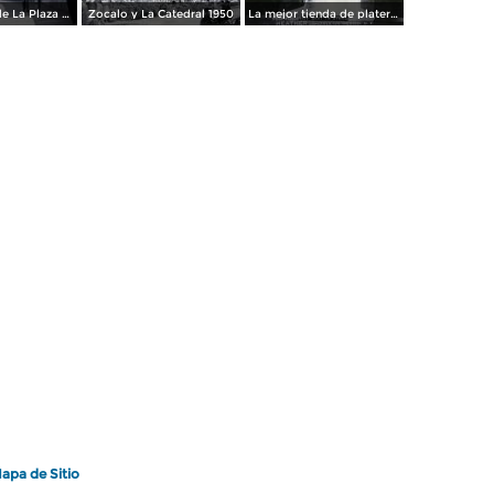
Los andenes de La Plaza de toros Ciudad de México 1950
Zocalo y La Catedral 1950
La mejor tienda de plateria.
apa de Sitio