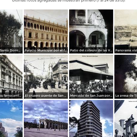
Últimas fotos agregadas se muestran primero (1 al 24 de 5313):
La Iglesia de Santo Domingo.
Palacio Municipal por el fotografo Hugo Brehme..
Patio del colegio de las Vizcainas por el fotografo Hugo Brehme.
Edicicio de los ferrocarriles.
El cruzero puente de San Francisco y Guardiola por el fotografo Felix Miret.
Mercado de San Juan por el fotografo Felix Miret