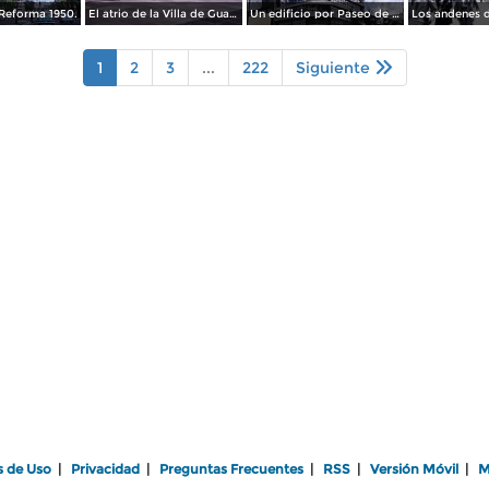
Reforma 1950.
El atrio de la Villa de Guadalupe 1950.
Un edificio por Paseo de La Reforma 1950
1
2
3
...
222
Siguiente
s de Uso
|
Privacidad
|
Preguntas Frecuentes
|
RSS
|
Versión Móvil
|
M