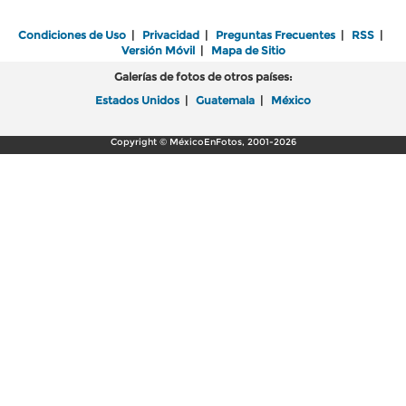
Condiciones de Uso
|
Privacidad
|
Preguntas Frecuentes
|
RSS
|
Versión Móvil
|
Mapa de Sitio
Galerías de fotos de otros países:
Estados Unidos
|
Guatemala
|
México
Copyright © MéxicoEnFotos, 2001-2026