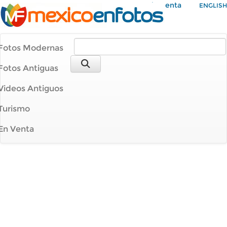
Mi Cuenta
ENGLISH
Fotos Modernas
Fotos Antiguas
Videos Antiguos
Turismo
En Venta