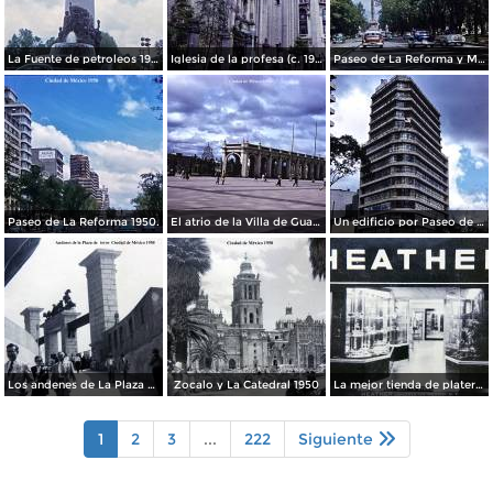
La Fuente de petroleos 1950.
Iglesia de la profesa (c. 1950)
Paseo de La Reforma y Mto a La Independencia 1950
Paseo de La Reforma 1950.
El atrio de la Villa de Guadalupe 1950.
Un edificio por Paseo de La Reforma 1950
Los andenes de La Plaza de toros Ciudad de México 1950
Zocalo y La Catedral 1950
La mejor tienda de plateria.
1
2
3
...
222
Siguiente