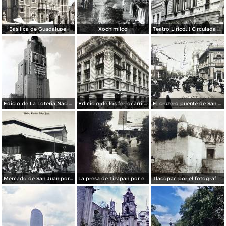
Basilica de Guadalupe.
Xochimilco
Teatro Lirico. ( Circulada el 1 de Agosto de 1926 ).
Edicio de La Loteria Nacional Ciudad de México Abril de 1964
Edicicio de los ferrocarriles.
El cruzero puente de San Francisco y Guardiola por el fotografo Felix Miret.
Mercado de San Juan por el fotografo Felix Miret
La presa de Tizapan por el fotografo Fernando Kososky. ( Circulada el 22 de Diembre de 1910 ).
Tlacopac por el fotografo Hugo Brehme.