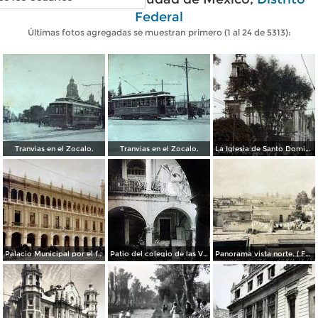
Federal
Últimas fotos agregadas se muestran primero (1 al 24 de 5313):
Tranvias en el Zocalo.
Tranvias en el Zocalo.
La Iglesia de Santo Domingo.
Palacio Municipal por el fotografo Hugo Brehme..
Patio del colegio de las Vizcainas por el fotografo Hugo Brehme.
Panorama vista norte. ( Fechada el 20 de Junio de 1905 ).