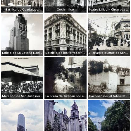
Basilica de Guadalupe.
Xochimilco
Teatro Lirico. ( Circulada el 1 de Agosto de 1926 ).
Edicio de La Loteria Nacional Ciudad de México Abril de 1964
Edicicio de los ferrocarriles.
El cruzero puente de San Francisco y Guardiola por el fotografo Felix Miret.
Mercado de San Juan por el fotografo Felix Miret
La presa de Tizapan por el fotografo Fernando Kososky. ( Circulada el 22 de Diembre de 1910 ).
Tlacopac por el fotografo Hugo Brehme.