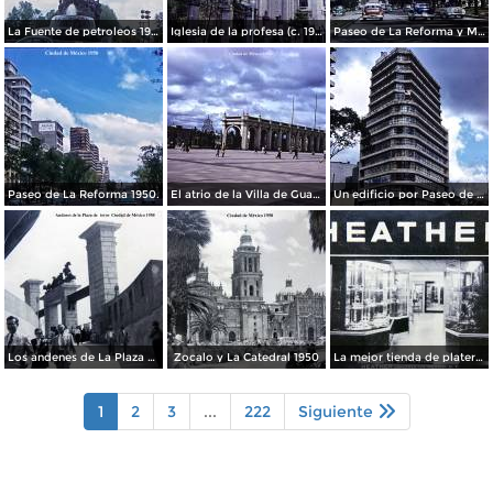
La Fuente de petroleos 1950.
Iglesia de la profesa (c. 1950)
Paseo de La Reforma y Mto a La Independencia 1950
Paseo de La Reforma 1950.
El atrio de la Villa de Guadalupe 1950.
Un edificio por Paseo de La Reforma 1950
Los andenes de La Plaza de toros Ciudad de México 1950
Zocalo y La Catedral 1950
La mejor tienda de plateria.
1
2
3
...
222
Siguiente