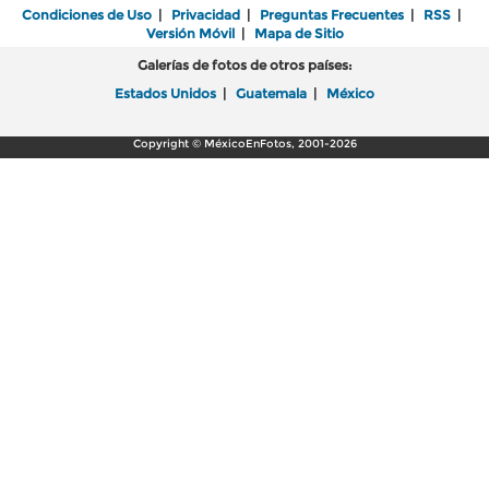
Condiciones de Uso
|
Privacidad
|
Preguntas Frecuentes
|
RSS
|
Versión Móvil
|
Mapa de Sitio
Galerías de fotos de otros países:
Estados Unidos
|
Guatemala
|
México
Copyright © MéxicoEnFotos, 2001-2026