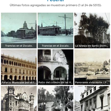
Últimas fotos agregadas se muestran primero (1 al 24 de 5313):
Tranvias en el Zocalo.
Tranvias en el Zocalo.
La Iglesia de Santo Domingo.
Palacio Municipal por el fotografo Hugo Brehme..
Patio del colegio de las Vizcainas por el fotografo Hugo Brehme.
Panorama vista norte. ( Fechada el 20 de Junio de 1905 ).