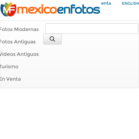
Mi Cuenta
ENGLISH
Fotos Modernas
Fotos Antiguas
Videos Antiguos
Turismo
En Venta