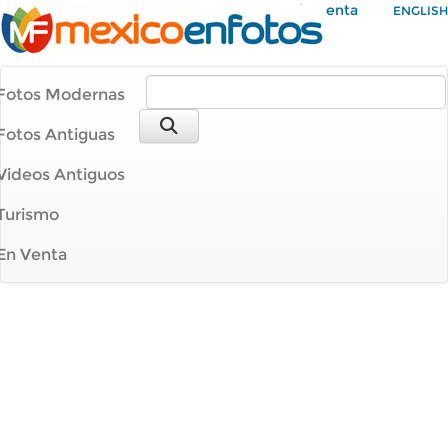
Mi Cuenta
ENGLISH
Fotos Modernas
Fotos Antiguas
Videos Antiguos
Turismo
En Venta