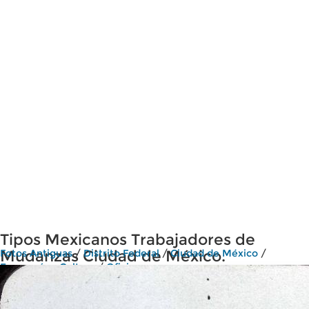
Tipos Mexicanos Trabajadores de
Mudanzas Ciudad de México.
Fotos Antiguas
/
Distrito Federal
/
Ciudad de México
/
Economía y Cultura
/
Oficios