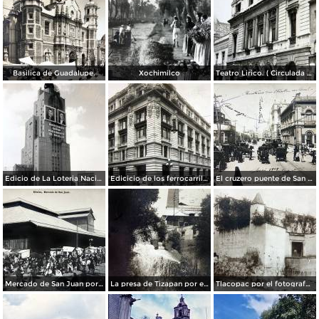
Basilica de Guadalupe.
Xochimilco
Teatro Lirico. ( Circulada el 1 de Agosto de 1926 ).
Edicio de La Loteria Nacional Ciudad de México Abril de 1964
Edicicio de los ferrocarriles.
El cruzero puente de San Francisco y Guardiola por el fotografo Felix Miret.
Mercado de San Juan por el fotografo Felix Miret
La presa de Tizapan por el fotografo Fernando Kososky. ( Circulada el 22 de Diembre de 1910 ).
Tlacopac por el fotografo Hugo Brehme.