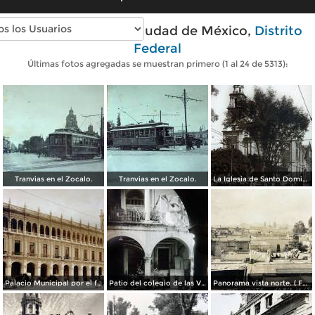
Fotos antiguas de Ciudad de México,
Distrito
Federal
Últimas fotos agregadas se muestran primero (1 al 24 de 5313):
Tranvias en el Zocalo.
Tranvias en el Zocalo.
La Iglesia de Santo Domingo.
Palacio Municipal por el fotografo Hugo Brehme..
Patio del colegio de las Vizcainas por el fotografo Hugo Brehme.
Panorama vista norte. ( Fechada el 20 de Junio de 1905 ).