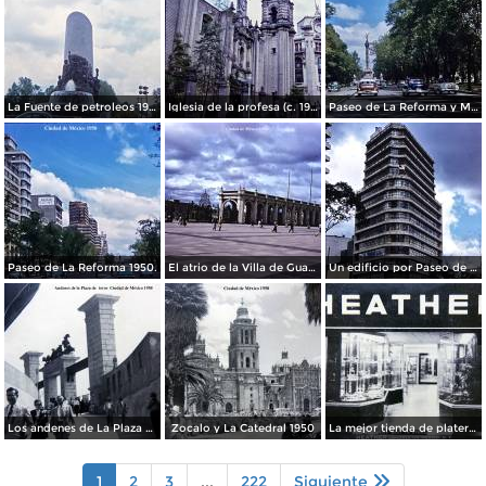
La Fuente de petroleos 1950.
Iglesia de la profesa (c. 1950)
Paseo de La Reforma y Mto a La Independencia 1950
Paseo de La Reforma 1950.
El atrio de la Villa de Guadalupe 1950.
Un edificio por Paseo de La Reforma 1950
Los andenes de La Plaza de toros Ciudad de México 1950
Zocalo y La Catedral 1950
La mejor tienda de plateria.
1
2
3
...
222
Siguiente