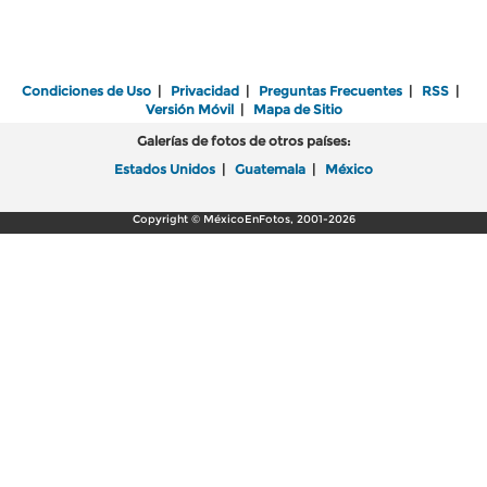
Condiciones de Uso
|
Privacidad
|
Preguntas Frecuentes
|
RSS
|
Versión Móvil
|
Mapa de Sitio
Galerías de fotos de otros países:
Estados Unidos
|
Guatemala
|
México
Copyright © MéxicoEnFotos, 2001-2026