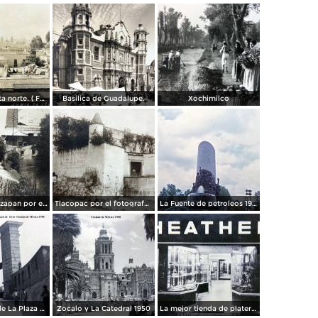
Panorama vista norte. ( Fechada el 20 de Junio de 1905 ).
Basilica de Guadalupe.
Xochimilco
La presa de Tizapan por el fotografo Fernando Kososky. ( Circulada el 22 de Diembre de 1910 ).
Tlacopac por el fotografo Hugo Brehme.
La Fuente de petroleos 1950.
Los andenes de La Plaza de toros Ciudad de México 1950
Zocalo y La Catedral 1950
La mejor tienda de plateria.