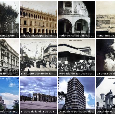
La Iglesia de Santo Domingo.
Palacio Municipal por el fotografo Hugo Brehme..
Patio del colegio de las Vizcainas por el fotografo Hugo Brehme.
Edicicio de los ferrocarriles.
El cruzero puente de San Francisco y Guardiola por el fotografo Felix Miret.
Mercado de San Juan por el fotografo Felix Miret
Reforma 1950.
El atrio de la Villa de Guadalupe 1950.
Un edificio por Paseo de La Reforma 1950