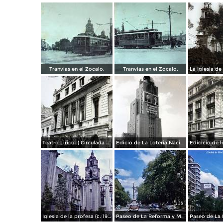
Tranvias en el Zocalo.
Tranvias en el Zocalo.
Teatro Lirico. ( Circulada el 1 de Agosto de 1926 ).
Edicio de La Loteria Nacional Ciudad de México Abril de 1964
Iglesia de la profesa (c. 1950)
Paseo de La Reforma y Mto a La Independencia 1950
Paseo de La 