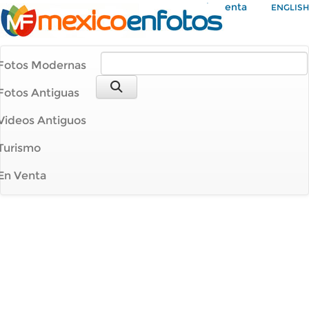
Mi Cuenta
ENGLISH
Fotos Modernas
Fotos Antiguas
Videos Antiguos
Turismo
En Venta