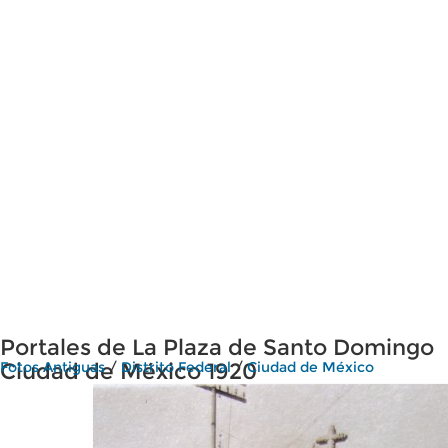
Portales de La Plaza de Santo Domingo
Ciudad de México 1920
Fotos Antiguas
/
Distrito Federal
/
Ciudad de México