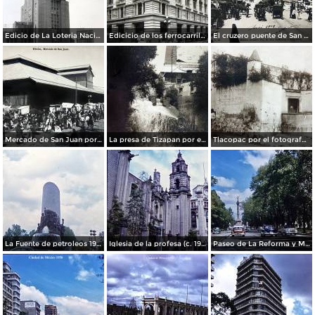
Edicio de La Loteria Nacional Ciudad de México Abril de 1964
Edicicio de los ferrocarriles.
El cruzero puente de San Francisco y Guardiola por el fotografo Felix Miret.
Mercado de San Juan por el fotografo Felix Miret
La presa de Tizapan por el fotografo Fernando Kososky. ( Circulada el 22 de Diembre de 1910 ).
Tlacopac por el fotografo Hugo Brehme.
La Fuente de petroleos 1950.
Iglesia de la profesa (c. 1950)
Paseo de La Reforma y Mto a La Independencia 1950