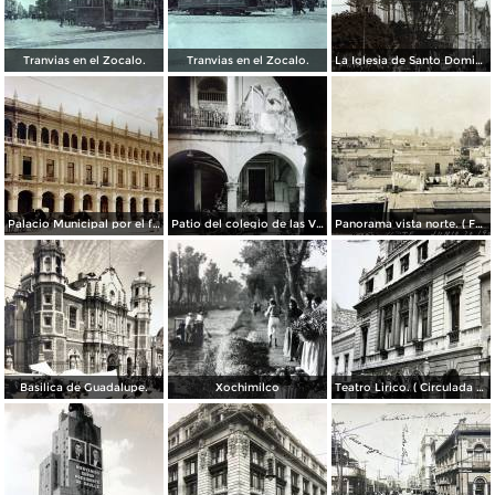
Tranvias en el Zocalo.
Tranvias en el Zocalo.
La Iglesia de Santo Domingo.
Palacio Municipal por el fotografo Hugo Brehme..
Patio del colegio de las Vizcainas por el fotografo Hugo Brehme.
Panorama vista norte. ( Fechada el 20 de Junio de 1905 ).
Basilica de Guadalupe.
Xochimilco
Teatro Lirico. ( Circulada el 1 de Agosto de 1926 ).