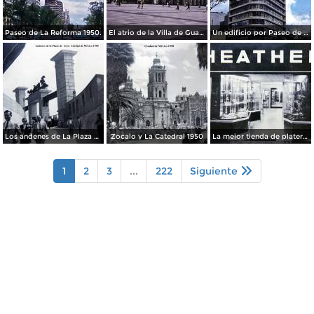
Paseo de La Reforma 1950.
El atrio de la Villa de Guadalupe 1950.
Un edificio por Paseo de La Reforma 1950
Los andenes de La Plaza de toros Ciudad de México 1950
Zocalo y La Catedral 1950
La mejor tienda de plateria.
1
2
3
...
222
Siguiente