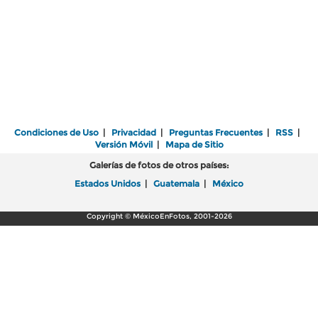
Condiciones de Uso
|
Privacidad
|
Preguntas Frecuentes
|
RSS
|
Versión Móvil
|
Mapa de Sitio
Galerías de fotos de otros países:
Estados Unidos
|
Guatemala
|
México
Copyright © MéxicoEnFotos, 2001-2026