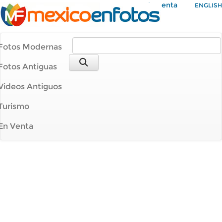
Mi Cuenta
ENGLISH
Fotos Modernas
Fotos Antiguas
Videos Antiguos
Turismo
En Venta