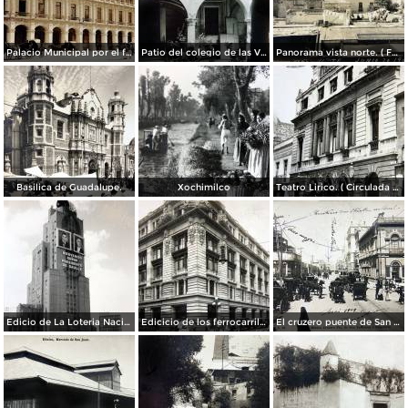
Palacio Municipal por el fotografo Hugo Brehme..
Patio del colegio de las Vizcainas por el fotografo Hugo Brehme.
Panorama vista norte. ( Fechada el 20 de Junio de 1905 ).
Basilica de Guadalupe.
Xochimilco
Teatro Lirico. ( Circulada el 1 de Agosto de 1926 ).
Edicio de La Loteria Nacional Ciudad de México Abril de 1964
Edicicio de los ferrocarriles.
El cruzero puente de San Francisco y Guardiola por el fotografo Felix Miret.