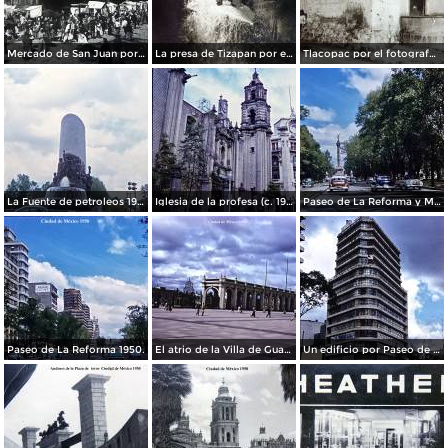
Mercado de San Juan por el fotografo Felix Miret
La presa de Tizapan por el fotografo Fernando Kososky. ( Circulada el 22 de Diembre de 1910 ).
Tlacopac por el fotografo Hugo Brehme.
La Fuente de petroleos 1950.
Iglesia de la profesa (c. 1950)
Paseo de La Reforma y Mto a La Independencia 1950
Paseo de La Reforma 1950.
El atrio de la Villa de Guadalupe 1950.
Un edificio por Paseo de La Reforma 1950