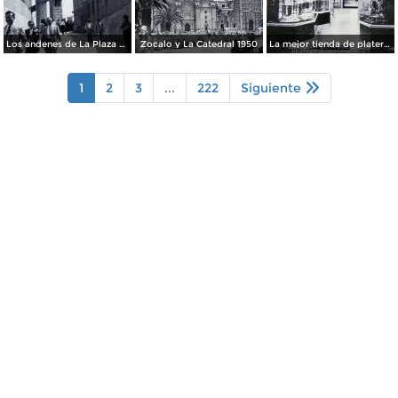
Los andenes de La Plaza de toros Ciudad de México 1950
Zocalo y La Catedral 1950
La mejor tienda de plateria.
1
2
3
...
222
Siguiente