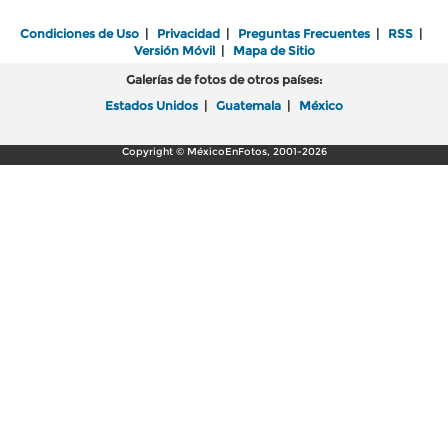
Condiciones de Uso
|
Privacidad
|
Preguntas Frecuentes
|
RSS
|
Versión Móvil
|
Mapa de Sitio
Galerías de fotos de otros países:
Estados Unidos
|
Guatemala
|
México
Copyright © MéxicoEnFotos, 2001-2026