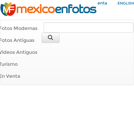
Mi Cuenta
ENGLISH
Fotos Modernas
Fotos Antiguas
Videos Antiguos
Turismo
En Venta