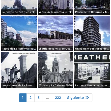
La Fuente de petroleos 1950.
Iglesia de la profesa (c. 1950)
Paseo de La Reforma y Mto a La Independencia 1950
Paseo de La Reforma 1950.
El atrio de la Villa de Guadalupe 1950.
Un edificio por Paseo de La Reforma 1950
Los andenes de La Plaza de toros Ciudad de México 1950
Zocalo y La Catedral 1950
La mejor tienda de plateria.
1
2
3
...
222
Siguiente