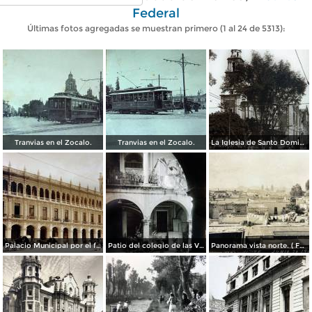
Federal
Últimas fotos agregadas se muestran primero (1 al 24 de 5313):
Tranvias en el Zocalo.
Tranvias en el Zocalo.
La Iglesia de Santo Domingo.
Palacio Municipal por el fotografo Hugo Brehme..
Patio del colegio de las Vizcainas por el fotografo Hugo Brehme.
Panorama vista norte. ( Fechada el 20 de Junio de 1905 ).