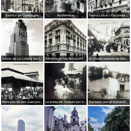
Basilica de Guadalupe.
Xochimilco
Teatro Lirico. ( Circulada el 1 de Agosto de 1926 ).
Edicio de La Loteria Nacional Ciudad de México Abril de 1964
Edicicio de los ferrocarriles.
El cruzero puente de San Francisco y Guardiola por el fotografo Felix Miret.
Mercado de San Juan por el fotografo Felix Miret
La presa de Tizapan por el fotografo Fernando Kososky. ( Circulada el 22 de Diembre de 1910 ).
Tlacopac por el fotografo Hugo Brehme.