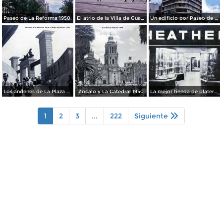
Paseo de La Reforma 1950.
El atrio de la Villa de Guadalupe 1950.
Un edificio por Paseo de La Reforma 1950
Los andenes de La Plaza de toros Ciudad de México 1950
Zocalo y La Catedral 1950
La mejor tienda de plateria.
1
2
3
...
222
Siguiente