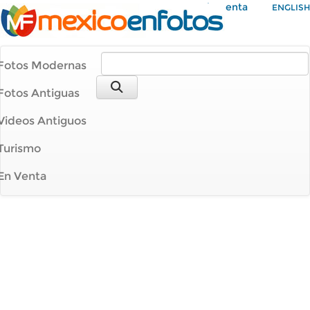
Mi Cuenta
ENGLISH
Fotos Modernas
Fotos Antiguas
Videos Antiguos
Turismo
En Venta