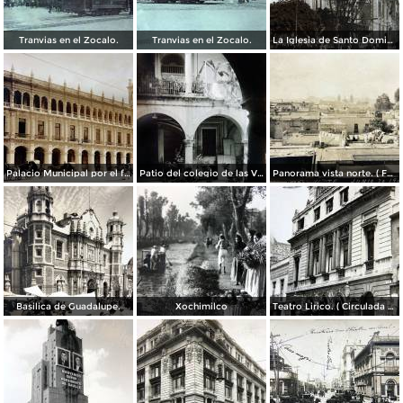
Tranvias en el Zocalo.
Tranvias en el Zocalo.
La Iglesia de Santo Domingo.
Palacio Municipal por el fotografo Hugo Brehme..
Patio del colegio de las Vizcainas por el fotografo Hugo Brehme.
Panorama vista norte. ( Fechada el 20 de Junio de 1905 ).
Basilica de Guadalupe.
Xochimilco
Teatro Lirico. ( Circulada el 1 de Agosto de 1926 ).