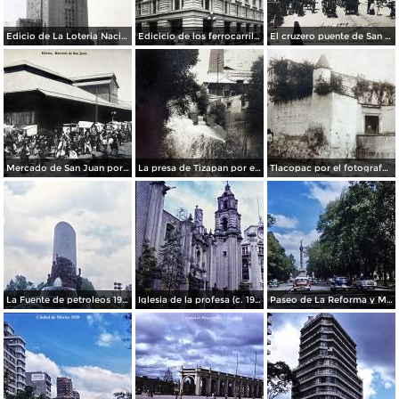
Edicio de La Loteria Nacional Ciudad de México Abril de 1964
Edicicio de los ferrocarriles.
El cruzero puente de San Francisco y Guardiola por el fotografo Felix Miret.
Mercado de San Juan por el fotografo Felix Miret
La presa de Tizapan por el fotografo Fernando Kososky. ( Circulada el 22 de Diembre de 1910 ).
Tlacopac por el fotografo Hugo Brehme.
La Fuente de petroleos 1950.
Iglesia de la profesa (c. 1950)
Paseo de La Reforma y Mto a La Independencia 1950