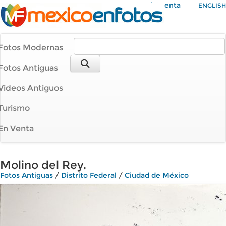
Mi Cuenta
ENGLISH
Fotos Modernas
Fotos Antiguas
Videos Antiguos
Turismo
En Venta
Molino del Rey.
Fotos Antiguas
/
Distrito Federal
/
Ciudad de México