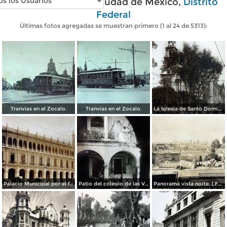
Fotos antiguas de Ciudad de México,
Distrito
Federal
Últimas fotos agregadas se muestran primero (1 al 24 de 5313):
Tranvias en el Zocalo.
Tranvias en el Zocalo.
La Iglesia de Santo Domingo.
Palacio Municipal por el fotografo Hugo Brehme..
Patio del colegio de las Vizcainas por el fotografo Hugo Brehme.
Panorama vista norte. ( Fechada el 20 de Junio de 1905 ).