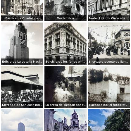
Basilica de Guadalupe.
Xochimilco
Teatro Lirico. ( Circulada el 1 de Agosto de 1926 ).
Edicio de La Loteria Nacional Ciudad de México Abril de 1964
Edicicio de los ferrocarriles.
El cruzero puente de San Francisco y Guardiola por el fotografo Felix Miret.
Mercado de San Juan por el fotografo Felix Miret
La presa de Tizapan por el fotografo Fernando Kososky. ( Circulada el 22 de Diembre de 1910 ).
Tlacopac por el fotografo Hugo Brehme.