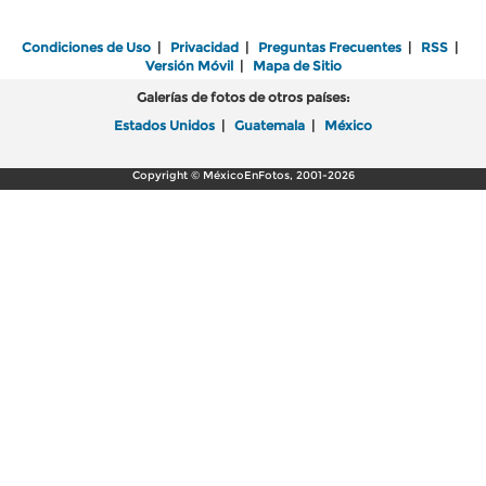
Condiciones de Uso
|
Privacidad
|
Preguntas Frecuentes
|
RSS
|
Versión Móvil
|
Mapa de Sitio
Galerías de fotos de otros países:
Estados Unidos
|
Guatemala
|
México
Copyright © MéxicoEnFotos, 2001-2026