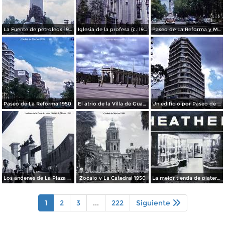
La Fuente de petroleos 1950.
Iglesia de la profesa (c. 1950)
Paseo de La Reforma y Mto a La Independencia 1950
Paseo de La Reforma 1950.
El atrio de la Villa de Guadalupe 1950.
Un edificio por Paseo de La Reforma 1950
Los andenes de La Plaza de toros Ciudad de México 1950
Zocalo y La Catedral 1950
La mejor tienda de plateria.
1
2
3
...
222
Siguiente