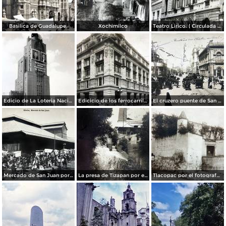
Basilica de Guadalupe.
Xochimilco
Teatro Lirico. ( Circulada el 1 de Agosto de 1926 ).
Edicio de La Loteria Nacional Ciudad de México Abril de 1964
Edicicio de los ferrocarriles.
El cruzero puente de San Francisco y Guardiola por el fotografo Felix Miret.
Mercado de San Juan por el fotografo Felix Miret
La presa de Tizapan por el fotografo Fernando Kososky. ( Circulada el 22 de Diembre de 1910 ).
Tlacopac por el fotografo Hugo Brehme.