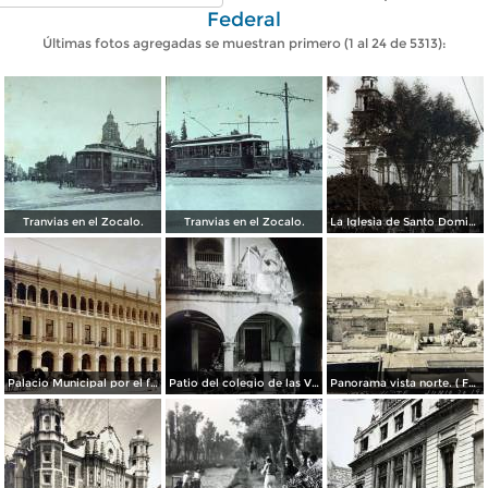
Federal
Últimas fotos agregadas se muestran primero (1 al 24 de 5313):
Tranvias en el Zocalo.
Tranvias en el Zocalo.
La Iglesia de Santo Domingo.
Palacio Municipal por el fotografo Hugo Brehme..
Patio del colegio de las Vizcainas por el fotografo Hugo Brehme.
Panorama vista norte. ( Fechada el 20 de Junio de 1905 ).