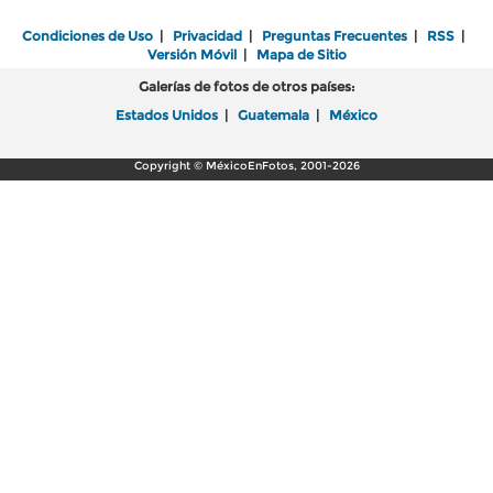
Condiciones de Uso
|
Privacidad
|
Preguntas Frecuentes
|
RSS
|
Versión Móvil
|
Mapa de Sitio
Galerías de fotos de otros países:
Estados Unidos
|
Guatemala
|
México
Copyright © MéxicoEnFotos, 2001-2026