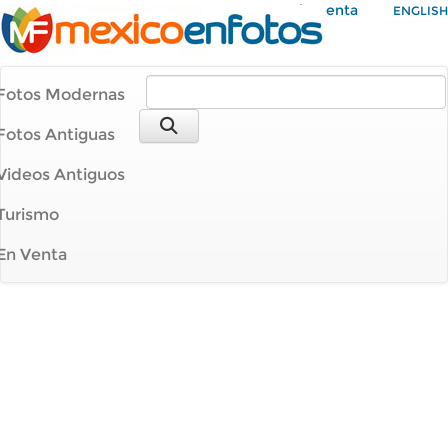
Mi Cuenta
ENGLISH
Fotos Modernas
Fotos Antiguas
Videos Antiguos
Turismo
En Venta