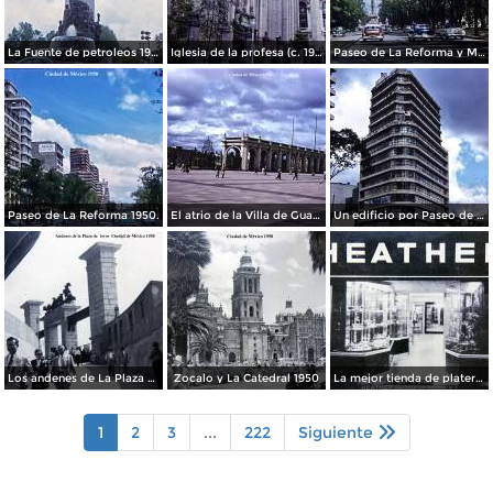
La Fuente de petroleos 1950.
Iglesia de la profesa (c. 1950)
Paseo de La Reforma y Mto a La Independencia 1950
Paseo de La Reforma 1950.
El atrio de la Villa de Guadalupe 1950.
Un edificio por Paseo de La Reforma 1950
Los andenes de La Plaza de toros Ciudad de México 1950
Zocalo y La Catedral 1950
La mejor tienda de plateria.
1
2
3
...
222
Siguiente