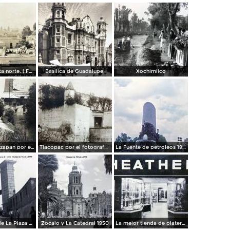
Panorama vista norte. ( Fechada el 20 de Junio de 1905 ).
Basilica de Guadalupe.
Xochimilco
La presa de Tizapan por el fotografo Fernando Kososky. ( Circulada el 22 de Diembre de 1910 ).
Tlacopac por el fotografo Hugo Brehme.
La Fuente de petroleos 1950.
Los andenes de La Plaza de toros Ciudad de México 1950
Zocalo y La Catedral 1950
La mejor tienda de plateria.