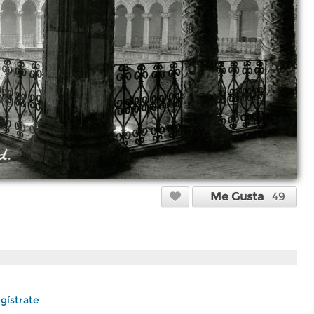
Me Gusta
49
gístrate