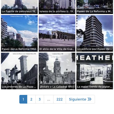
La Fuente de petroleos 1950.
Iglesia de la profesa (c. 1950)
Paseo de La Reforma y Mto a La Independencia 1950
Paseo de La Reforma 1950.
El atrio de la Villa de Guadalupe 1950.
Un edificio por Paseo de La Reforma 1950
Los andenes de La Plaza de toros Ciudad de México 1950
Zocalo y La Catedral 1950
La mejor tienda de plateria.
1
2
3
...
222
Siguiente