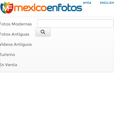
Mi Cuenta
ENGLISH
Fotos Modernas
Fotos Antiguas
Videos Antiguos
Turismo
En Venta