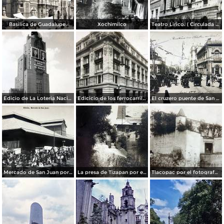
Basilica de Guadalupe.
Xochimilco
Teatro Lirico. ( Circulada el 1 de Agosto de 1926 ).
Edicio de La Loteria Nacional Ciudad de México Abril de 1964
Edicicio de los ferrocarriles.
El cruzero puente de San Francisco y Guardiola por el fotografo Felix Miret.
Mercado de San Juan por el fotografo Felix Miret
La presa de Tizapan por el fotografo Fernando Kososky. ( Circulada el 22 de Diembre de 1910 ).
Tlacopac por el fotografo Hugo Brehme.