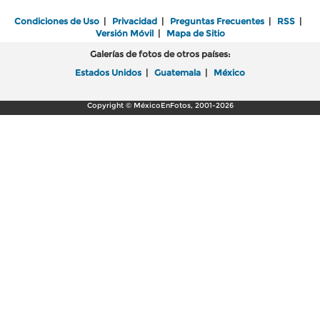
Condiciones de Uso
|
Privacidad
|
Preguntas Frecuentes
|
RSS
|
Versión Móvil
|
Mapa de Sitio
Galerías de fotos de otros países:
Estados Unidos
|
Guatemala
|
México
Copyright © MéxicoEnFotos, 2001-2026