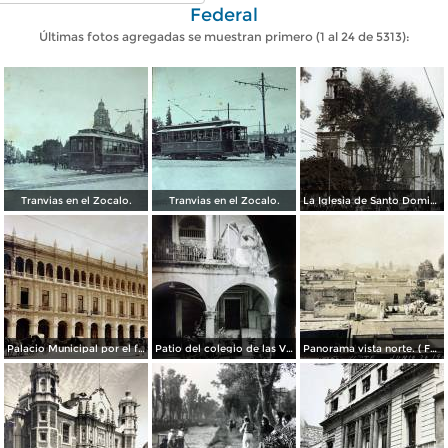
Federal
Últimas fotos agregadas se muestran primero (1 al 24 de 5313):
Tranvias en el Zocalo.
Tranvias en el Zocalo.
La Iglesia de Santo Domingo.
Palacio Municipal por el fotografo Hugo Brehme..
Patio del colegio de las Vizcainas por el fotografo Hugo Brehme.
Panorama vista norte. ( Fechada el 20 de Junio de 1905 ).