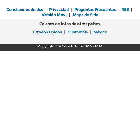
Condiciones de Uso
|
Privacidad
|
Preguntas Frecuentes
|
RSS
|
Versión Móvil
|
Mapa de Sitio
Galerías de fotos de otros países:
Estados Unidos
|
Guatemala
|
México
Copyright © MéxicoEnFotos, 2001-2026