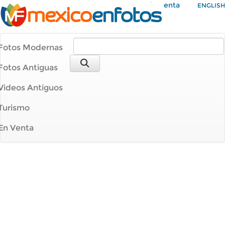
Mi Cuenta
ENGLISH
Fotos Modernas
Fotos Antiguas
Videos Antiguos
Turismo
En Venta