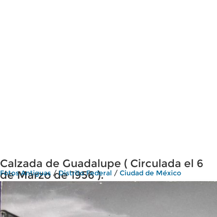
Calzada de Guadalupe ( Circulada el 6
de Marzo de 1956 ).
Fotos Antiguas
/
Distrito Federal
/
Ciudad de México