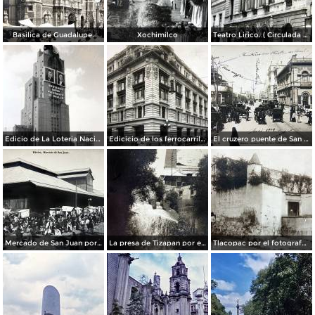
Basilica de Guadalupe.
Xochimilco
Teatro Lirico. ( Circulada el 1 de Agosto de 1926 ).
Edicio de La Loteria Nacional Ciudad de México Abril de 1964
Edicicio de los ferrocarriles.
El cruzero puente de San Francisco y Guardiola por el fotografo Felix Miret.
Mercado de San Juan por el fotografo Felix Miret
La presa de Tizapan por el fotografo Fernando Kososky. ( Circulada el 22 de Diembre de 1910 ).
Tlacopac por el fotografo Hugo Brehme.