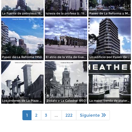
La Fuente de petroleos 1950.
Iglesia de la profesa (c. 1950)
Paseo de La Reforma y Mto a La Independencia 1950
Paseo de La Reforma 1950.
El atrio de la Villa de Guadalupe 1950.
Un edificio por Paseo de La Reforma 1950
Los andenes de La Plaza de toros Ciudad de México 1950
Zocalo y La Catedral 1950
La mejor tienda de plateria.
1
2
3
...
222
Siguiente