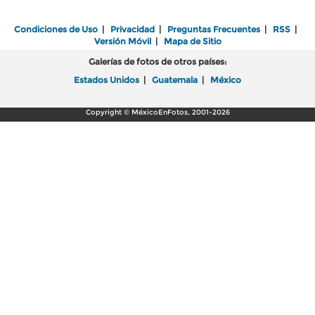
Condiciones de Uso
|
Privacidad
|
Preguntas Frecuentes
|
RSS
|
Versión Móvil
|
Mapa de Sitio
Galerías de fotos de otros países:
Estados Unidos
|
Guatemala
|
México
Copyright © MéxicoEnFotos, 2001-2026