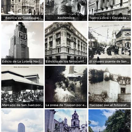
Basilica de Guadalupe.
Xochimilco
Teatro Lirico. ( Circulada el 1 de Agosto de 1926 ).
Edicio de La Loteria Nacional Ciudad de México Abril de 1964
Edicicio de los ferrocarriles.
El cruzero puente de San Francisco y Guardiola por el fotografo Felix Miret.
Mercado de San Juan por el fotografo Felix Miret
La presa de Tizapan por el fotografo Fernando Kososky. ( Circulada el 22 de Diembre de 1910 ).
Tlacopac por el fotografo Hugo Brehme.