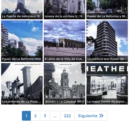
La Fuente de petroleos 1950.
Iglesia de la profesa (c. 1950)
Paseo de La Reforma y Mto a La Independencia 1950
Paseo de La Reforma 1950.
El atrio de la Villa de Guadalupe 1950.
Un edificio por Paseo de La Reforma 1950
Los andenes de La Plaza de toros Ciudad de México 1950
Zocalo y La Catedral 1950
La mejor tienda de plateria.
1
2
3
...
222
Siguiente