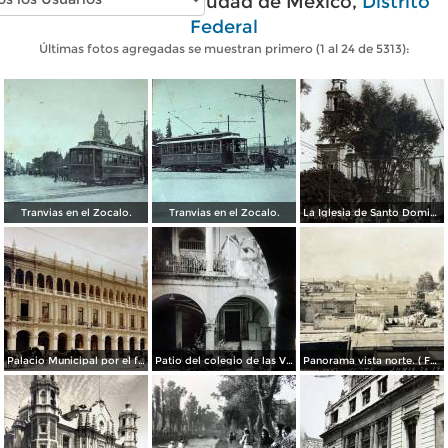
Fotos antiguas de Ciudad de México,
Distrito
Federal
Últimas fotos agregadas se muestran primero (1 al 24 de 5313):
Tranvias en el Zocalo.
Tranvias en el Zocalo.
La Iglesia de Santo Domingo.
Palacio Municipal por el fotografo Hugo Brehme..
Patio del colegio de las Vizcainas por el fotografo Hugo Brehme.
Panorama vista norte. ( Fechada el 20 de Junio de 1905 ).