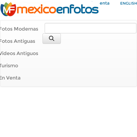
Mi Cuenta
ENGLISH
Fotos Modernas
Fotos Antiguas
Videos Antiguos
Turismo
En Venta