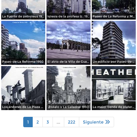
La Fuente de petroleos 1950.
Iglesia de la profesa (c. 1950)
Paseo de La Reforma y Mto a La Independencia 1950
Paseo de La Reforma 1950.
El atrio de la Villa de Guadalupe 1950.
Un edificio por Paseo de La Reforma 1950
Los andenes de La Plaza de toros Ciudad de México 1950
Zocalo y La Catedral 1950
La mejor tienda de plateria.
1
2
3
...
222
Siguiente