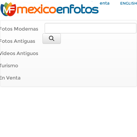
Mi Cuenta
ENGLISH
Fotos Modernas
Fotos Antiguas
Videos Antiguos
Turismo
En Venta