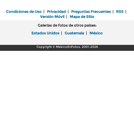
Condiciones de Uso
|
Privacidad
|
Preguntas Frecuentes
|
RSS
|
Versión Móvil
|
Mapa de Sitio
Galerías de fotos de otros países:
Estados Unidos
|
Guatemala
|
México
Copyright © MéxicoEnFotos, 2001-2026