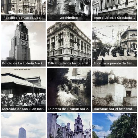
Basilica de Guadalupe.
Xochimilco
Teatro Lirico. ( Circulada el 1 de Agosto de 1926 ).
Edicio de La Loteria Nacional Ciudad de México Abril de 1964
Edicicio de los ferrocarriles.
El cruzero puente de San Francisco y Guardiola por el fotografo Felix Miret.
Mercado de San Juan por el fotografo Felix Miret
La presa de Tizapan por el fotografo Fernando Kososky. ( Circulada el 22 de Diembre de 1910 ).
Tlacopac por el fotografo Hugo Brehme.