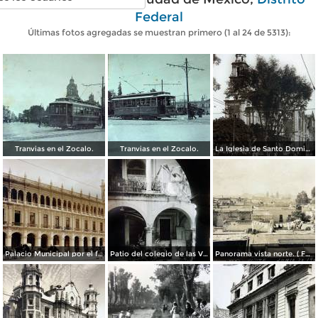
Federal
Últimas fotos agregadas se muestran primero (1 al 24 de 5313):
Tranvias en el Zocalo.
Tranvias en el Zocalo.
La Iglesia de Santo Domingo.
Palacio Municipal por el fotografo Hugo Brehme..
Patio del colegio de las Vizcainas por el fotografo Hugo Brehme.
Panorama vista norte. ( Fechada el 20 de Junio de 1905 ).