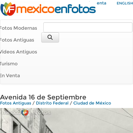
Mi Cuenta
ENGLISH
Fotos Modernas
Fotos Antiguas
Videos Antiguos
Turismo
En Venta
Avenida 16 de Septiembre
Fotos Antiguas
/
Distrito Federal
/
Ciudad de México