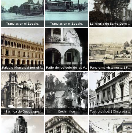
Tranvias en el Zocalo.
Tranvias en el Zocalo.
La Iglesia de Santo Domingo.
Palacio Municipal por el fotografo Hugo Brehme..
Patio del colegio de las Vizcainas por el fotografo Hugo Brehme.
Panorama vista norte. ( Fechada el 20 de Junio de 1905 ).
Basilica de Guadalupe.
Xochimilco
Teatro Lirico. ( Circulada el 1 de Agosto de 1926 ).