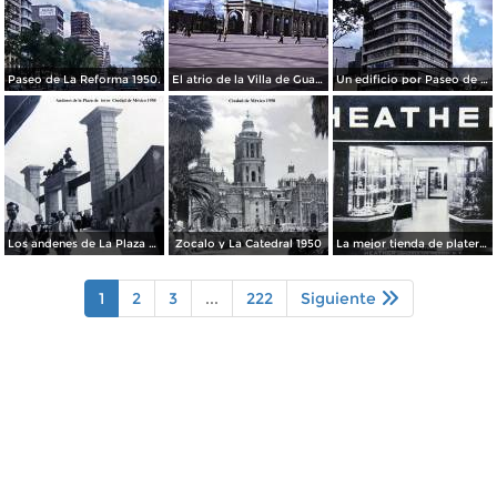
Paseo de La Reforma 1950.
El atrio de la Villa de Guadalupe 1950.
Un edificio por Paseo de La Reforma 1950
Los andenes de La Plaza de toros Ciudad de México 1950
Zocalo y La Catedral 1950
La mejor tienda de plateria.
1
2
3
...
222
Siguiente