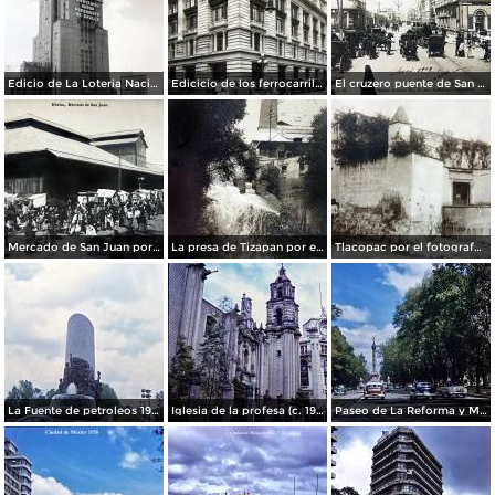
Edicio de La Loteria Nacional Ciudad de México Abril de 1964
Edicicio de los ferrocarriles.
El cruzero puente de San Francisco y Guardiola por el fotografo Felix Miret.
Mercado de San Juan por el fotografo Felix Miret
La presa de Tizapan por el fotografo Fernando Kososky. ( Circulada el 22 de Diembre de 1910 ).
Tlacopac por el fotografo Hugo Brehme.
La Fuente de petroleos 1950.
Iglesia de la profesa (c. 1950)
Paseo de La Reforma y Mto a La Independencia 1950