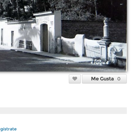
Me Gusta
0
gístrate