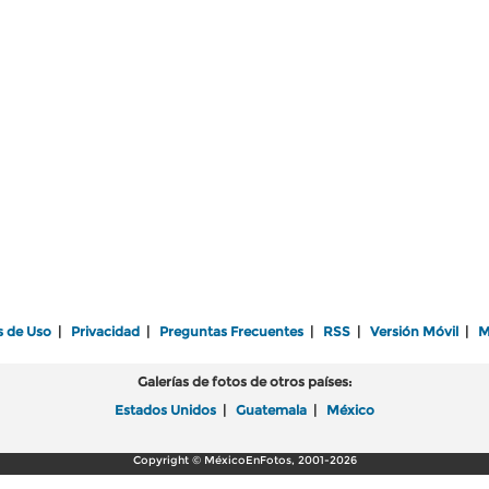
s de Uso
|
Privacidad
|
Preguntas Frecuentes
|
RSS
|
Versión Móvil
|
M
Galerías de fotos de otros países:
Estados Unidos
|
Guatemala
|
México
Copyright © MéxicoEnFotos, 2001-2026