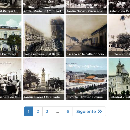
Palmeras en el Parque Hidalgo.
Portal Medellin ( Circulada el 12 de Enero de 1911 ).
Jardín Núñez ( Circulada el 12 de Enero de 1911 ).
 California
Fiesta nacional del 16 de Septiembre de 1905
Escena en la calle principal.
Templo de
La pila de la sangre de Cristo Colima.
Jardin Juarez ( Circulada el 22 de Junio de 1922 ).
Portal Hidalgo Colima.
1
2
3
...
6
Siguiente