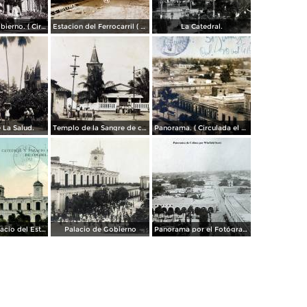
Palacio de Gobierno. ( Circulada el 12 de Enero de 1911 ).
Estacion del Ferrocarril ( Circulada el 26 de Diciembre de 1927 ).
La Catedral.
 La Salud.
Templo de la Sangre de cristo ( Circulada el 3 de Septiembre de 1917 ).
Panorama. ( Circulada el 20 de Octubre de 1919 ).
Catedral y Palacio del Estado
Palacio de Gobierno
Panorama por el Fotógrafo Winfield Scott.