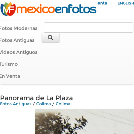
Mi Cuenta
ENGLISH
Fotos Modernas
Fotos Antiguas
Videos Antiguos
Turismo
En Venta
Panorama de La Plaza
Fotos Antiguas
/
Colima
/
Colima