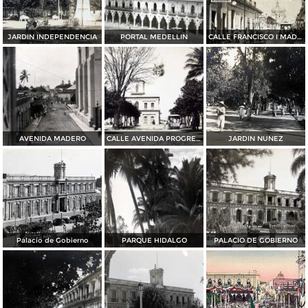
JARDIN INDEPENDENCIA
PORTAL MEDELLIN
CALLE FRANCISCO I MADERO
AVENIDA MADERO
CALLE AVENIDA PROGRESO
JARDIN NUNEZ
Palacio de Gobierno
PARQUE HIDALGO
PALACIO DE GOBIERNO