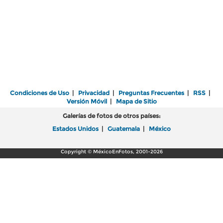
Condiciones de Uso
|
Privacidad
|
Preguntas Frecuentes
|
RSS
|
Versión Móvil
|
Mapa de Sitio
Galerías de fotos de otros países:
Estados Unidos
|
Guatemala
|
México
Copyright © MéxicoEnFotos, 2001-2026