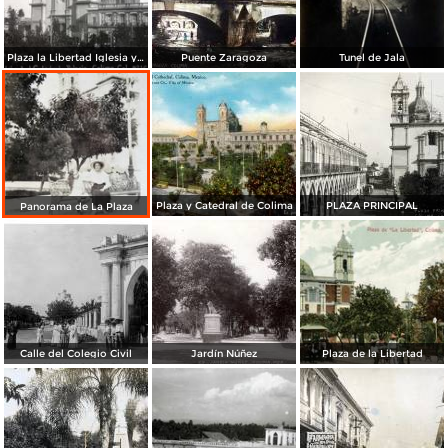
Plaza la Libertad Iglesia y Palacio
Puente Zaragoza
Tunel de Jala
Plaza y Catedral de Colima
PLAZA PRINCIPAL
Panorama de La Plaza
Calle del Colegio Civil
Jardín Núñez
Plaza de la Libertad