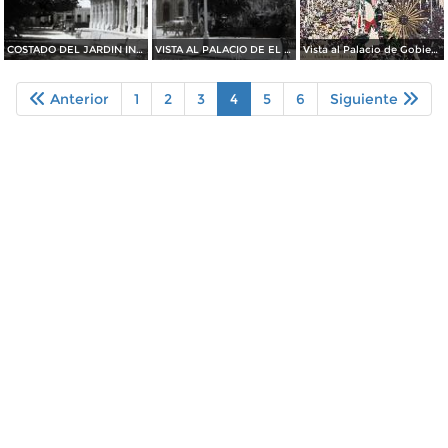
COSTADO DEL JARDIN INDEPENDENCIA
VISTA AL PALACIO DE EL GOBIERNO
Vista al Palacio de Gobierno durante el centenario de la independencia
Anterior
1
2
3
4
5
6
Siguiente