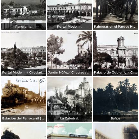
Panorama.
Portal Medellin.
Palmeras en el Parque Hidalgo.
Portal Medellin ( Circulada el 12 de Enero de 1911 ).
Jardín Núñez ( Circulada el 12 de Enero de 1911 ).
Palacio de Gobierno. ( Circulada el 12 de Enero de 1911 ).
Estacion del Ferrocarril ( Circulada el 26 de Diciembre de 1927 ).
La Catedral.
Baños