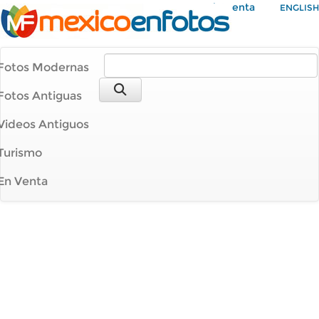
Mi Cuenta
ENGLISH
Fotos Modernas
Fotos Antiguas
Videos Antiguos
Turismo
En Venta