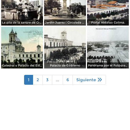
La pila de la sangre de Cristo Colima.
Jardin Juarez ( Circulada el 22 de Junio de 1922 ).
Portal Hidalgo Colima.
Catedral y Palacio del Estado
Palacio de Gobierno
Panorama por el Fotógrafo Winfield Scott.
1
2
3
...
6
Siguiente