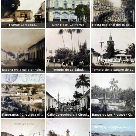
Puente Zaragoza..
Gran Hotel California
Fiesta nacional del 16 de Septiembre de 1905
Escena en la calle principal.
Templo de La Salud.
Templo de la Sangre de cristo ( Circulada el 3 de Septiembre de 1917 ).
Panorama. ( Circulada el 20 de Octubre de 1919 ).
Calle Corregidora. ( Circulada el 6 de Febrero de 1940 ).
Banos de Los Fresnos ( Circulada el 4 de Junio de 1918 ).