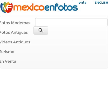
Mi Cuenta
ENGLISH
Fotos Modernas
Fotos Antiguas
Videos Antiguos
Turismo
En Venta