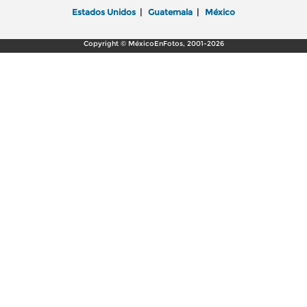
Estados Unidos
|
Guatemala
|
México
Copyright © MéxicoEnFotos, 2001-2026