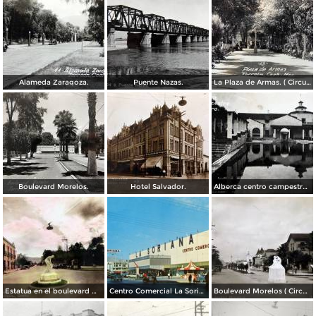
Alameda Zaragoza.
Puente Nazas.
La Plaza de Armas. ( Circulada el 20 de Abril de 1944 ).
Boulevard Morelos.
Hotel Salvador.
Alberca centro campestre lagunero.
Estatua en el boulevard Morelos. ( Circulada el 19 de Noviembre de 1936 ).
Centro Comercial La Soriana, el primero de esta cadena bajo la modalidad de plaza comercial (circa 1968)
Boulevard Morelos ( Circulada el 21 de Enero de 1930 ).