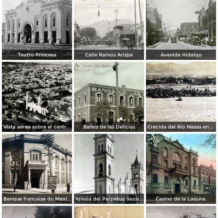
Teatro Princesa
Calle Ramos Arizpe
Avenida Hidalgo
Vista aérea sobre el centro de Torreón
Baños de las Delicias
Crecida del Rio Nazas en Torreón, Coahuila ( Circulada el 4 de Octubre de 1910 ).
Banque francaise du Mexique.
Iglesia del Perpetuo Socorro.
Casino de la Laguna.