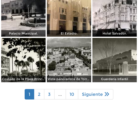
Palacio Municipal.
El Estadio.
Hotel Salvador.
Costado de la Plaza Principal
Vista panorámica de Torreón
Guardería Infantil
1
2
3
...
10
Siguiente