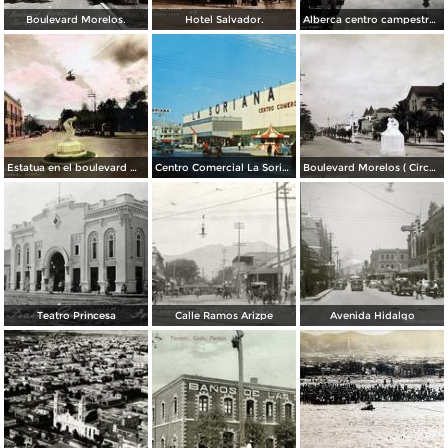
Boulevard Morelos.
Hotel Salvador.
Alberca centro campestre lagunero.
Estatua en el boulevard Morelos. ( Circulada el 19 de Noviembre de 1936 ).
Centro Comercial La Soriana, el primero de esta cadena bajo la modalidad de plaza comercial (circa 1968)
Boulevard Morelos ( Circulada el 21 de Enero de 1930 ).
Teatro Princesa
Calle Ramos Arizpe
Avenida Hidalgo