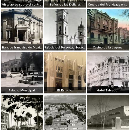
Vista aérea sobre el centro de Torreón
Baños de las Delicias
Crecida del Rio Nazas en Torreón, Coahuila ( Circulada el 4 de Octubre de 1910 ).
Banque francaise du Mexique.
Iglesia del Perpetuo Socorro.
Casino de la Laguna.
Palacio Municipal.
El Estadio.
Hotel Salvador.