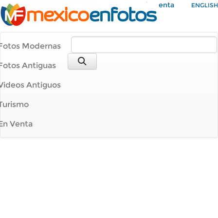
Mi Cuenta
ENGLISH
Fotos Modernas
Fotos Antiguas
Videos Antiguos
Turismo
En Venta