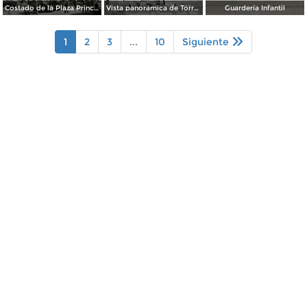
Costado de la Plaza Principal
Vista panorámica de Torreón
Guardería Infantil
1
2
3
...
10
Siguiente