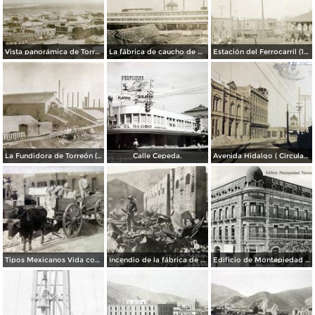
Vista panorámica de Torreón (1907)
La fábrica de caucho de guayule más grande del mundo (1907)
Estación del Ferrocarril (1907)
La Fundidora de Torreón (1907)
Calle Cepeda.
Avenida Hidalgo ( Circulada el 4 de Octubre de 1930 ).
Tipos Mexicanos Vida cotidiana ( Fechada el dia 26 de Octubre de 1907 ) .
Incendio de la fábrica de jabones La Alianza
Edificio de Montepiedad (Compañía de Crédito y Ahorros, S.A.)