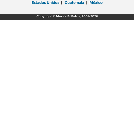
Estados Unidos
|
Guatemala
|
México
Copyright © MéxicoEnFotos, 2001-2026