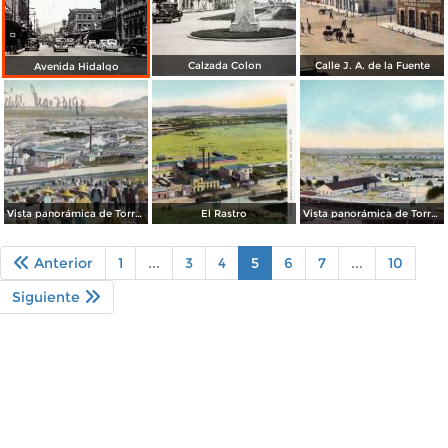
Calzada Colon
Calle J. A. de la Fuente
Avenida Hidalgo
Vista panorámica de Torreón
El Rastro
Vista panorámica de Torreón
Anterior
1
...
3
4
5
6
7
...
10
Siguiente