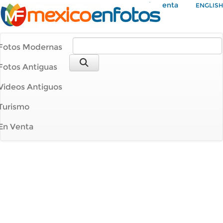
Mi Cuenta
ENGLISH
Fotos Modernas
Fotos Antiguas
Videos Antiguos
Turismo
En Venta