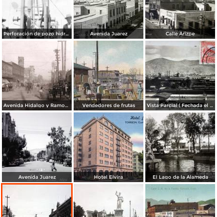
Perforación de pozo hidráulico (circa 1940)
Avenida Juarez
Calle Arizpe
Avenida Hidalgo y Ramos Arizpe (1907)
Vendedores de frutas
Vista Parcial ( Fechada el dia 6 de Diciembre de 1930 )
Avenida Juarez
Hotel Elvira
El Lago de la Alameda