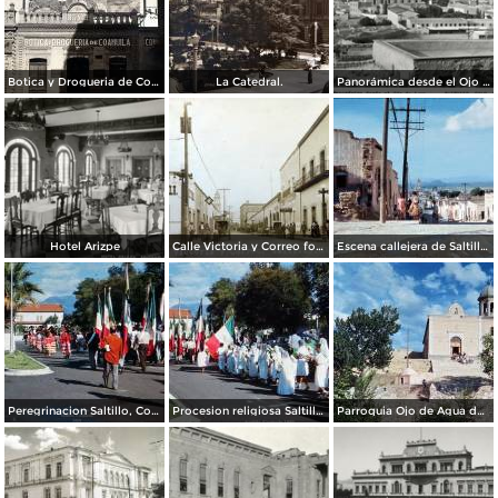
Botica y Drogueria de Coahuila.
La Catedral.
Panorámica desde el Ojo de Agua
Hotel Arizpe
Calle Victoria y Correo foto Macias ( Circulada el 18 de Julio de 1912 ).
Escena callejera de Saltillo, Coahuila 1959.
Peregrinacion Saltillo, Coahuila 1959
Procesion religiosa Saltillo, Coahuila 1959.
Parroquia Ojo de Agua donde se venera el Santo Cristo Saltillo, Coahuila 1959