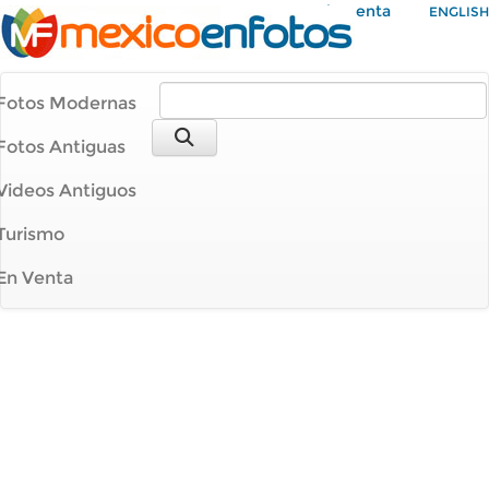
Mi Cuenta
ENGLISH
Fotos Modernas
Fotos Antiguas
Videos Antiguos
Turismo
En Venta