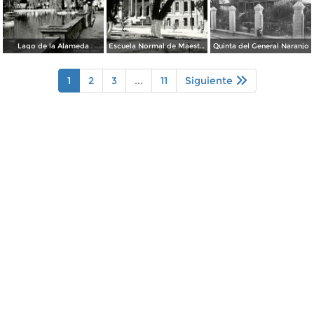
Lago de la Alameda
Escuela Normal de Maestros
Quinta del General Naranjo
1
2
3
...
11
Siguiente