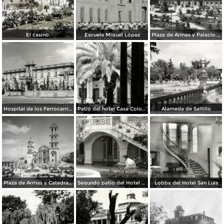
El casino.
Escuela Miguel López
Plaza de Armas y Palacio de Gobierno
Hospital de los Ferrocarriles
Patio del hotel Casa Colonial
Alameda de Saltillo
Plaza de Armas y Catedral de Saltillo
Segundo patio del Hotel Arizpe
Lobby del Hotel San Luis