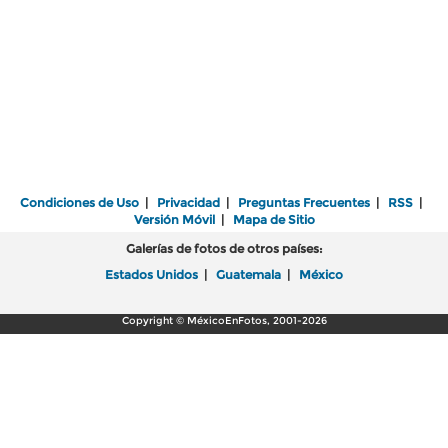
Condiciones de Uso
|
Privacidad
|
Preguntas Frecuentes
|
RSS
|
Versión Móvil
|
Mapa de Sitio
Galerías de fotos de otros países:
Estados Unidos
|
Guatemala
|
México
Copyright © MéxicoEnFotos, 2001-2026