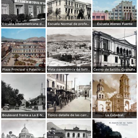
Escuela Interamericana de Espanol.
Escuela Normal de profesores.
Escuela Ateneo Fuente
Plaza Principal y Palacio de Gobierno
Vista panorámica de Saltillo
Casino de Saltillo Coahuila.
Boulevard frente a La E Normal.
Tipico detalle de las carrozas.( Circulada el 3 de Agosto de 1946 )
La Catedral.