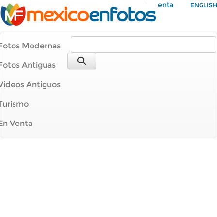
Mi Cuenta
ENGLISH
Fotos Modernas
Fotos Antiguas
Videos Antiguos
Turismo
En Venta