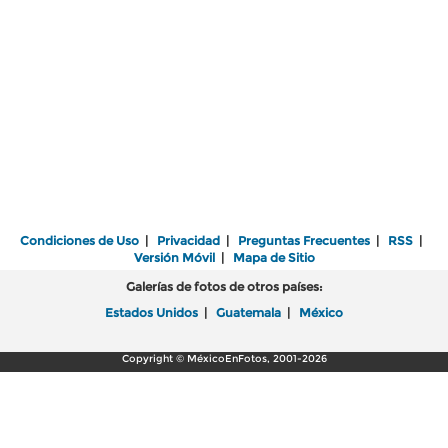
Condiciones de Uso
|
Privacidad
|
Preguntas Frecuentes
|
RSS
|
Versión Móvil
|
Mapa de Sitio
Galerías de fotos de otros países:
Estados Unidos
|
Guatemala
|
México
Copyright © MéxicoEnFotos, 2001-2026