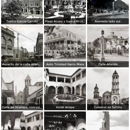
Teatro García Carrillo
Plaza Acuna y banco N Leon.( Circulada el 1 de Marzo de 1930 ).
Alameda lado sur.
Aspecto de la calle Allende.
Asilo Trinidad Narro Mass
Calle Allende
Calle de Ocampo, con vista a la Catedral
Hotel Arizpe
Catedral de Saltillo