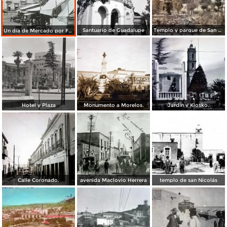
Santuario de Guadalupe
Templo y parque de San Juan de Dios..
Un dia de Mercado por Fotógrafo Winfield Scott.
Hotel y Plaza
Monumento a Morelos.
Jardin y Kiosko.
Calle Coronado.
avenida Maclovio Herrera
templo de san Nicolás