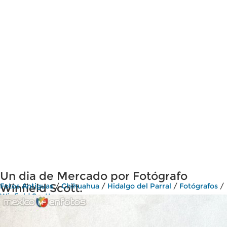
Un dia de Mercado por Fotógrafo
Winfield Scott.
Fotos Antiguas
/
Chihuahua
/
Hidalgo del Parral
/
Fotógrafos
/
Winfield Scott