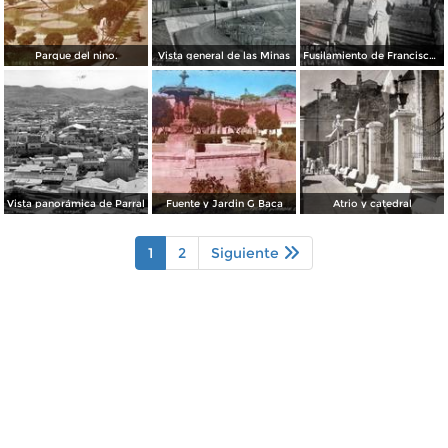
Parque del nino.
Vista general de las Minas
Fusilamiento de Francisco Villa en Parral Chihuahua
Vista panorámica de Parral
Fuente y Jardin G Baca
Atrio y catedral
1
2
Siguiente