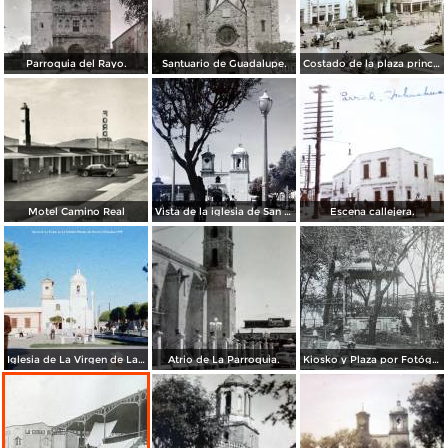
Parroquia del Rayo.
Santuario de Guadalupe.
Costado de la plaza principal.
Motel Camino Real
Vista de la iglesia de San Juan de Dios.
Escena callejera.
Iglesia de La Virgen de La Soledad Hidalgo del Parral, Chihuahua 1958
Atrio de La Parroquia.
Kiosko y Plaza por Fotógrafo Winfield Scott.