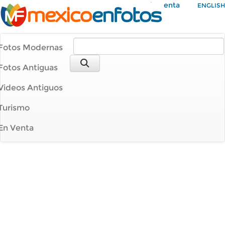
Mi Cuenta
ENGLISH
Fotos Modernas
Fotos Antiguas
Videos Antiguos
Turismo
En Venta