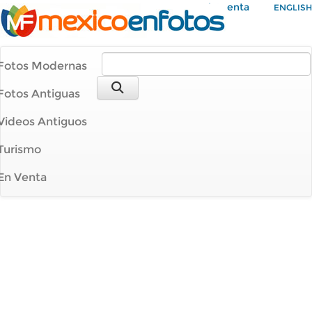
Mi Cuenta
ENGLISH
Fotos Modernas
Fotos Antiguas
Videos Antiguos
Turismo
En Venta