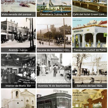
Vista nevada del parque El Chamizal
Cervecería Juárez, S.A.
Café del hotel Green Lantern Inn
Avenida Juarez.
Escena de Rebeldes ( Circulada el 8 de Diciembre de 1913 ).
Tienda La Ciudad de París
Interior de Rialto Bar
Avenida 16 de Septiembre
Servicio de taxi 1924.