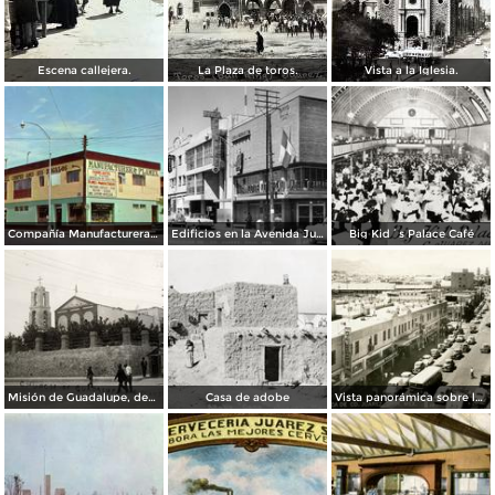
Escena callejera.
La Plaza de toros.
Vista a la Iglesia.
Compañía Manufacturera Plamex, en el cruce de Insurgentes y Paraguay
Edificios en la Avenida Juárez
Big Kid´s Palace Café
Misión de Guadalupe, depúes de la toma de Ciudad Juárez, durante la Revolución Mexicana
Casa de adobe
Vista panorámica sobre la Avenida 16 de Septiembre