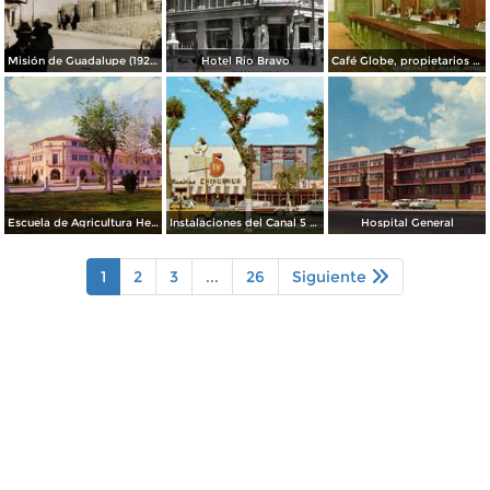
Misión de Guadalupe (1924)
Hotel Rio Bravo
Café Globe, propietarios Mooney & Hanlan
Escuela de Agricultura Hermanos Escobar
Instalaciones del Canal 5 XEJ TV
Hospital General
1
2
3
...
26
Siguiente