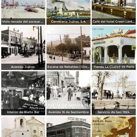
Vista nevada del parque El Chamizal
Cervecería Juárez, S.A.
Café del hotel Green Lantern Inn
Avenida Juarez.
Escena de Rebeldes ( Circulada el 8 de Diciembre de 1913 ).
Tienda La Ciudad de París
Interior de Rialto Bar
Avenida 16 de Septiembre
Servicio de taxi 1924.