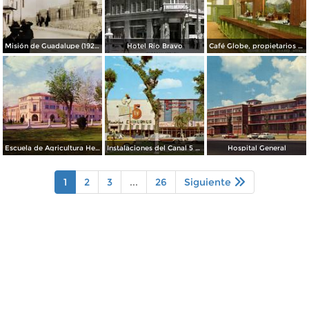
Misión de Guadalupe (1924)
Hotel Rio Bravo
Café Globe, propietarios Mooney & Hanlan
Escuela de Agricultura Hermanos Escobar
Instalaciones del Canal 5 XEJ TV
Hospital General
1
2
3
...
26
Siguiente