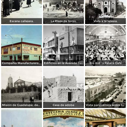
Escena callejera.
La Plaza de toros.
Vista a la Iglesia.
Compañía Manufacturera Plamex, en el cruce de Insurgentes y Paraguay
Edificios en la Avenida Juárez
Big Kid´s Palace Café
Misión de Guadalupe, depúes de la toma de Ciudad Juárez, durante la Revolución Mexicana
Casa de adobe
Vista panorámica sobre la Avenida 16 de Septiembre