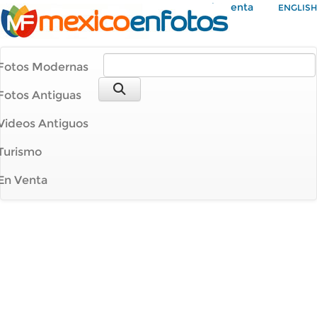
Mi Cuenta
ENGLISH
Fotos Modernas
Fotos Antiguas
Videos Antiguos
Turismo
En Venta