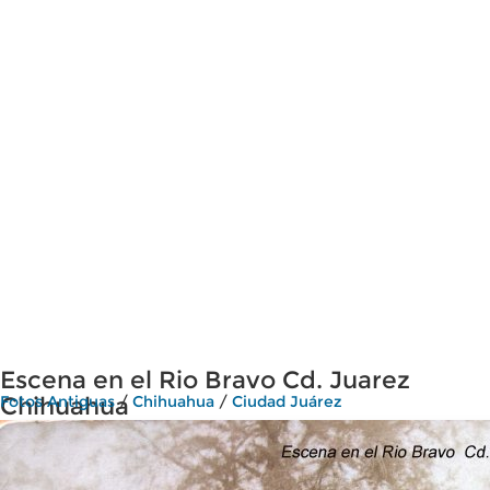
Escena en el Rio Bravo Cd. Juarez
Chihuahua
Fotos Antiguas
/
Chihuahua
/
Ciudad Juárez