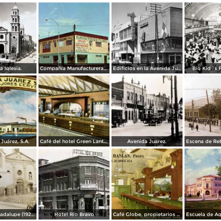
a Iglesia.
Compañía Manufacturera Plamex, en el cruce de Insurgentes y Paraguay
Edificios en la Avenida Juárez
Big Kid´s 
Juárez, S.A.
Café del hotel Green Lantern Inn
Avenida Juarez.
Misión de Guadalupe (1924)
Hotel Rio Bravo
Café Globe, propietarios Mooney & Hanlan