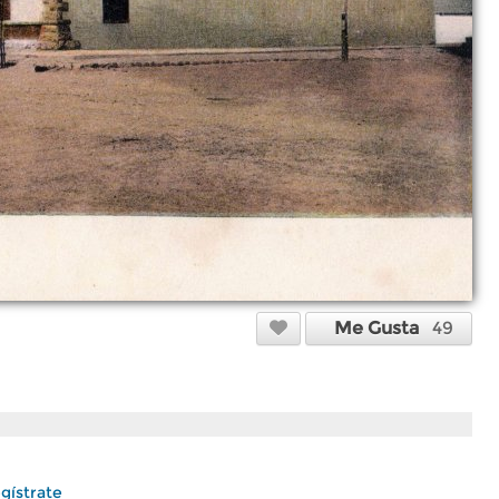
Me Gusta
49
gístrate