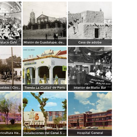
Palace Café
Misión de Guadalupe, depúes de la toma de Ciudad Juárez, durante la Revolución Mexicana
Casa de adobe
Escena de Rebeldes ( Circulada el 8 de Diciembre de 1913 ).
Tienda La Ciudad de París
Interior de Rialto Bar
Escuela de Agricultura Hermanos Escobar
Instalaciones del Canal 5 XEJ TV
Hospital General