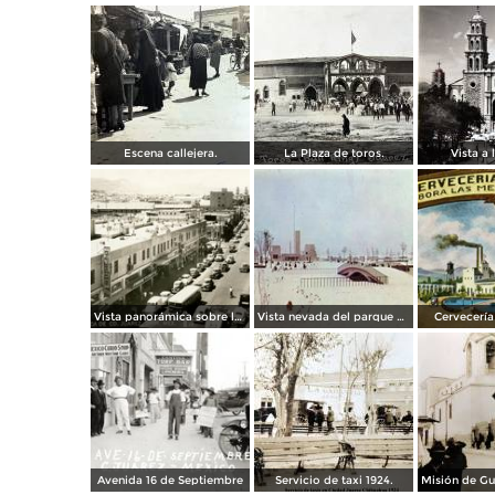
Escena callejera.
La Plaza de toros.
Vista a l
Vista panorámica sobre la Avenida 16 de Septiembre
Vista nevada del parque El Chamizal
Cervecería 
Avenida 16 de Septiembre
Servicio de taxi 1924.