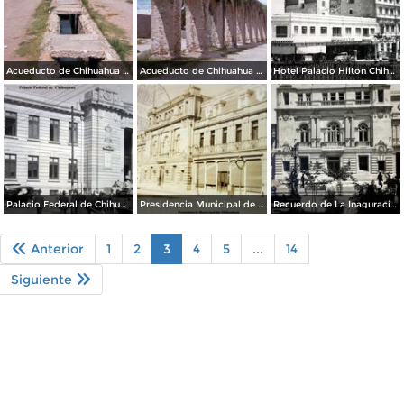
Acueducto de Chihuahua (1976)
Acueducto de Chihuahua (1976)
Hotel Palacio Hilton Chihuahua.
Palacio Federal de Chihuahua.
Presidencia Municipal de Chihuahua ( Circulada el 1 de Enero de 1930 ).
Recuerdo de La Inaguracion del Palacio Municipal ( 4 de Octubrede 1907 )
Anterior
1
2
3
4
5
...
14
Siguiente