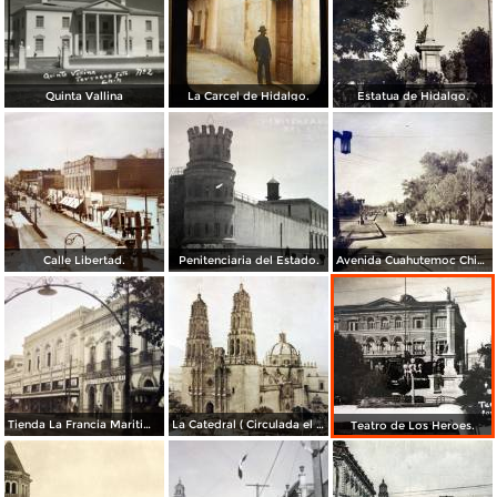
Quinta Vallina
La Carcel de Hidalgo.
Estatua de Hidalgo.
Calle Libertad.
Penitenciaria del Estado.
Avenida Cuahutemoc Chihuahua ( Circulada el 16 de Febrero de 1943 ).
Tienda La Francia Maritima.
La Catedral ( Circulada el 25 de Mayo 1924 ).
Teatro de Los Heroes.