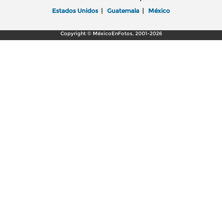
Estados Unidos
|
Guatemala
|
México
Copyright © MéxicoEnFotos, 2001-2026