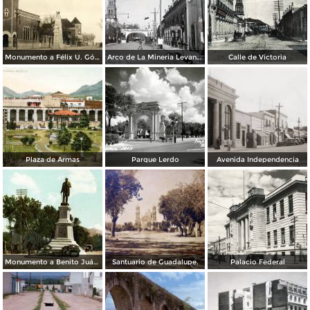
Monumento a Félix U. Gómez
Arco de La Mineria Levantado en la calle Victoria en honor a del Gral. Calles ( 16 de Noviembre de 1925 )
Calle de Victoria
Plaza de Armas
Parque Lerdo
Avenida Independencia
Monumento a Benito Juárez
Santuario de Guadalupe.
Palacio Federal