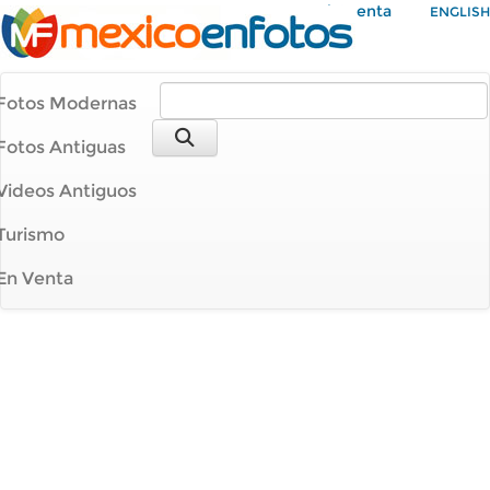
Mi Cuenta
ENGLISH
Fotos Modernas
Fotos Antiguas
Videos Antiguos
Turismo
En Venta