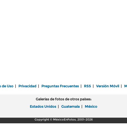
s de Uso
|
Privacidad
|
Preguntas Frecuentes
|
RSS
|
Versión Móvil
|
M
Galerías de fotos de otros países:
Estados Unidos
|
Guatemala
|
México
Copyright © MéxicoEnFotos, 2001-2026