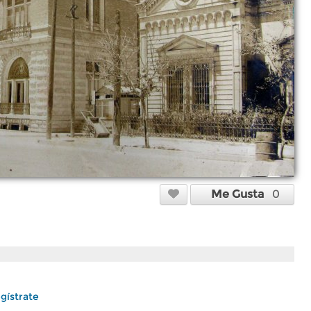
Me Gusta
0
gístrate