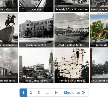
de gallos.
La presa.
Avenida 20 de Noviembre.
Monumento a los generales de la División del Norte
Hospital Central
Jardín y Hospital Civil
Jardín de
La Penitenciaria del estado.
Plaza Constitucion.
Panteon de La Regla,
1
2
3
...
14
Siguiente