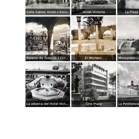
Calle Juárez, Hotel y Escuela Oficial No. 136
Hotel Victoria
La Plaza 
Palacio de Justicia. ( Circulada el 1 deDiciembre de 1946 ).
El Mortero.
La alberca del Hotel Victoria.
Cine Plaza