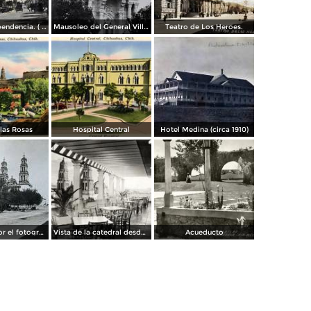
Avenida Independencia. ( Circulada el 12 de Abril de 1929 ).
Mausoleo del General Villa en el panteon de La Regla ( Circulada el 11 de Junio de 1921 ).
Teatro de Los Heroes.
 las Rosas
Hospital Central
Hotel Medina (circa 1910)
La Catedral por el fotografo William H. Rau..
Vista de la catedral desde el Hotel Palacio Hilton
Acueducto