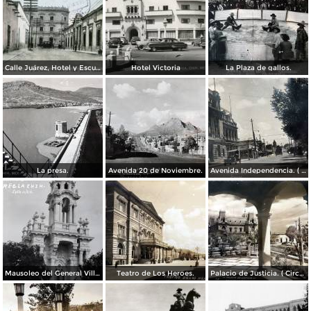
Calle Juárez, Hotel y Escuela Oficial No. 136
Hotel Victoria
La Plaza de gallos.
La presa.
Avenida 20 de Noviembre.
Avenida Independencia. ( Circulada el 12 de Abril de 1929 ).
Mausoleo del General Villa en el panteon de La Regla ( Circulada el 11 de Junio de 1921 ).
Teatro de Los Heroes.
Palacio de Justicia. ( Circulada el 1 deDiciembre de 1946 ).