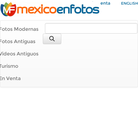
Mi Cuenta
ENGLISH
Fotos Modernas
Fotos Antiguas
Videos Antiguos
Turismo
En Venta