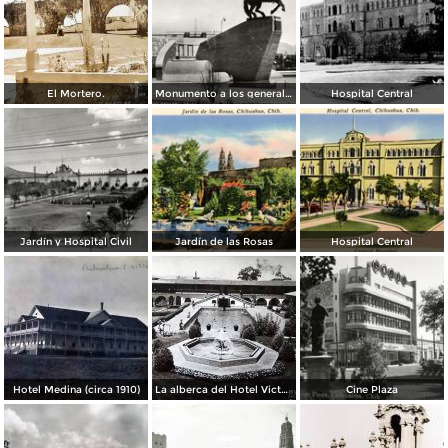
El Mortero.
Monumento a los generales de la División del Norte
Hospital Central
Jardín y Hospital Civil
Jardín de las Rosas
Hospital Central
Hotel Medina (circa 1910)
La alberca del Hotel Victoria.
Cine Plaza