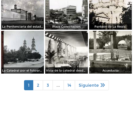
La Penitenciaria del estado.
Plaza Constitucion.
Panteon de La Regla,
La Catedral por el fotografo William H. Rau..
Vista de la catedral desde el Hotel Palacio Hilton
Acueducto
1
2
3
...
14
Siguiente