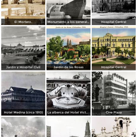
El Mortero.
Monumento a los generales de la División del Norte
Hospital Central
Jardín y Hospital Civil
Jardín de las Rosas
Hospital Central
Hotel Medina (circa 1910)
La alberca del Hotel Victoria.
Cine Plaza