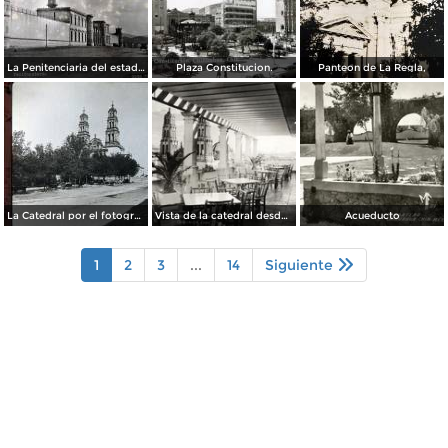
La Penitenciaria del estado.
Plaza Constitucion.
Panteon de La Regla,
La Catedral por el fotografo William H. Rau..
Vista de la catedral desde el Hotel Palacio Hilton
Acueducto
1
2
3
...
14
Siguiente