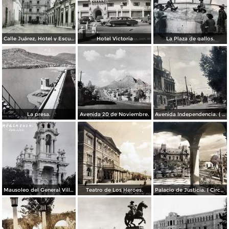
Calle Juárez, Hotel y Escuela Oficial No. 136
Hotel Victoria
La Plaza de gallos.
La presa.
Avenida 20 de Noviembre.
Avenida Independencia. ( Circulada el 12 de Abril de 1929 ).
Mausoleo del General Villa en el panteon de La Regla ( Circulada el 11 de Junio de 1921 ).
Teatro de Los Heroes.
Palacio de Justicia. ( Circulada el 1 deDiciembre de 1946 ).