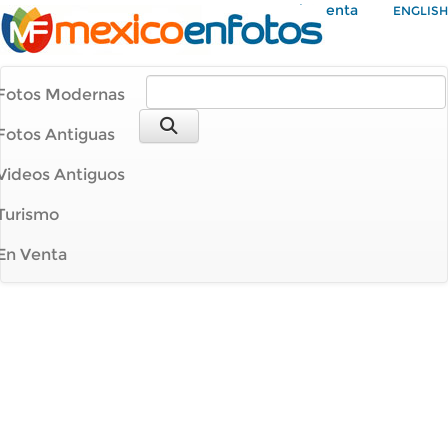
Mi Cuenta
ENGLISH
Fotos Modernas
Fotos Antiguas
Videos Antiguos
Turismo
En Venta