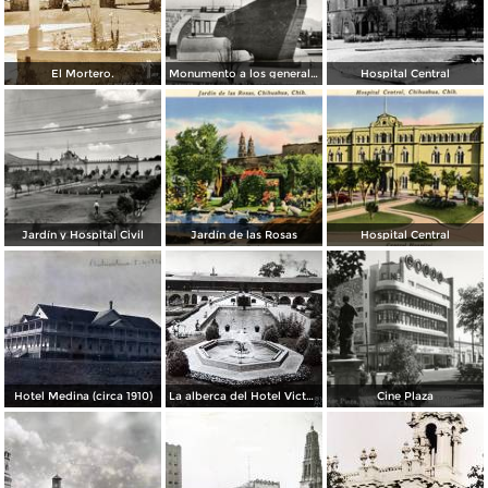
El Mortero.
Monumento a los generales de la División del Norte
Hospital Central
Jardín y Hospital Civil
Jardín de las Rosas
Hospital Central
Hotel Medina (circa 1910)
La alberca del Hotel Victoria.
Cine Plaza