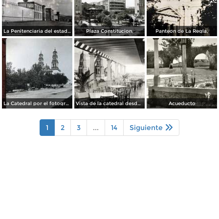
La Penitenciaria del estado.
Plaza Constitucion.
Panteon de La Regla,
La Catedral por el fotografo William H. Rau..
Vista de la catedral desde el Hotel Palacio Hilton
Acueducto
1
2
3
...
14
Siguiente