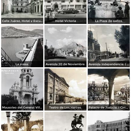
Calle Juárez, Hotel y Escuela Oficial No. 136
Hotel Victoria
La Plaza de gallos.
La presa.
Avenida 20 de Noviembre.
Avenida Independencia. ( Circulada el 12 de Abril de 1929 ).
Mausoleo del General Villa en el panteon de La Regla ( Circulada el 11 de Junio de 1921 ).
Teatro de Los Heroes.
Palacio de Justicia. ( Circulada el 1 deDiciembre de 1946 ).