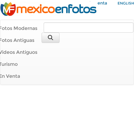
Mi Cuenta
ENGLISH
Fotos Modernas
Fotos Antiguas
Videos Antiguos
Turismo
En Venta