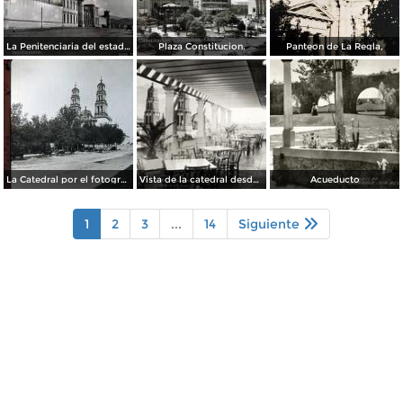
La Penitenciaria del estado.
Plaza Constitucion.
Panteon de La Regla,
La Catedral por el fotografo William H. Rau..
Vista de la catedral desde el Hotel Palacio Hilton
Acueducto
1
2
3
...
14
Siguiente