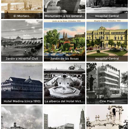
El Mortero.
Monumento a los generales de la División del Norte
Hospital Central
Jardín y Hospital Civil
Jardín de las Rosas
Hospital Central
Hotel Medina (circa 1910)
La alberca del Hotel Victoria.
Cine Plaza