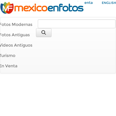
Mi Cuenta
ENGLISH
Fotos Modernas
Fotos Antiguas
Videos Antiguos
Turismo
En Venta