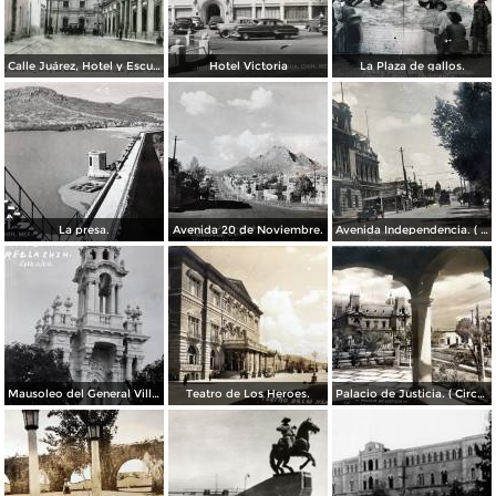
Calle Juárez, Hotel y Escuela Oficial No. 136
Hotel Victoria
La Plaza de gallos.
La presa.
Avenida 20 de Noviembre.
Avenida Independencia. ( Circulada el 12 de Abril de 1929 ).
Mausoleo del General Villa en el panteon de La Regla ( Circulada el 11 de Junio de 1921 ).
Teatro de Los Heroes.
Palacio de Justicia. ( Circulada el 1 deDiciembre de 1946 ).