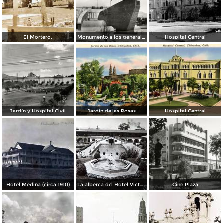
El Mortero.
Monumento a los generales de la División del Norte
Hospital Central
Jardín y Hospital Civil
Jardín de las Rosas
Hospital Central
Hotel Medina (circa 1910)
La alberca del Hotel Victoria.
Cine Plaza