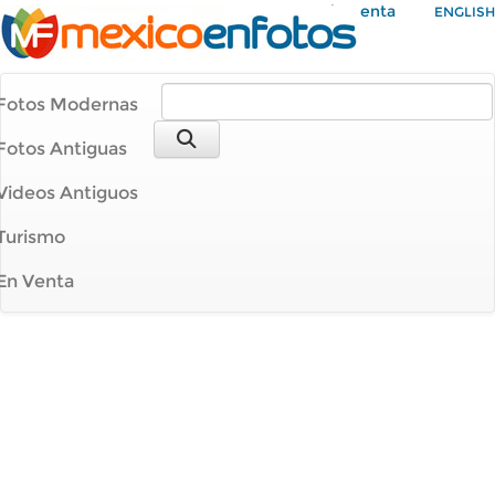
Mi Cuenta
ENGLISH
Fotos Modernas
Fotos Antiguas
Videos Antiguos
Turismo
En Venta