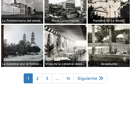
La Penitenciaria del estado.
Plaza Constitucion.
Panteon de La Regla,
La Catedral por el fotografo William H. Rau..
Vista de la catedral desde el Hotel Palacio Hilton
Acueducto
1
2
3
...
14
Siguiente