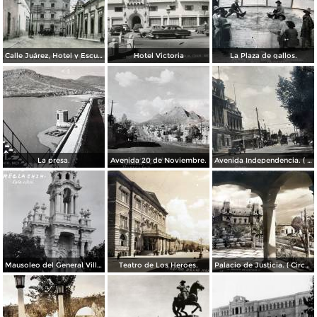
Calle Juárez, Hotel y Escuela Oficial No. 136
Hotel Victoria
La Plaza de gallos.
La presa.
Avenida 20 de Noviembre.
Avenida Independencia. ( Circulada el 12 de Abril de 1929 ).
Mausoleo del General Villa en el panteon de La Regla ( Circulada el 11 de Junio de 1921 ).
Teatro de Los Heroes.
Palacio de Justicia. ( Circulada el 1 deDiciembre de 1946 ).