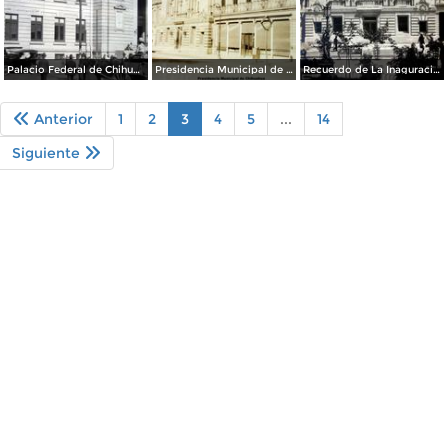
Palacio Federal de Chihuahua.
Presidencia Municipal de Chihuahua ( Circulada el 1 de Enero de 1930 ).
Recuerdo de La Inaguracion del Palacio Municipal ( 4 de Octubrede 1907 )
Anterior
1
2
3
4
5
...
14
Siguiente