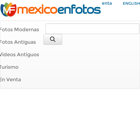
Mi Cuenta
ENGLISH
Fotos Modernas
Fotos Antiguas
Videos Antiguos
Turismo
En Venta