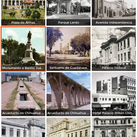
Plaza de Armas
Parque Lerdo
Avenida Independencia
Santuario de Guadalupe.
Palacio Federal
Monumento a Benito Juárez
Acueducto de Chihuahua (1976)
Acueducto de Chihuahua (1976)
Hotel Palacio Hilton Chihuahua.