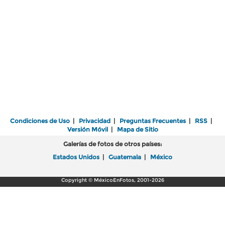
Condiciones de Uso
|
Privacidad
|
Preguntas Frecuentes
|
RSS
|
Versión Móvil
|
Mapa de Sitio
Galerías de fotos de otros países:
Estados Unidos
|
Guatemala
|
México
Copyright © MéxicoEnFotos, 2001-2026