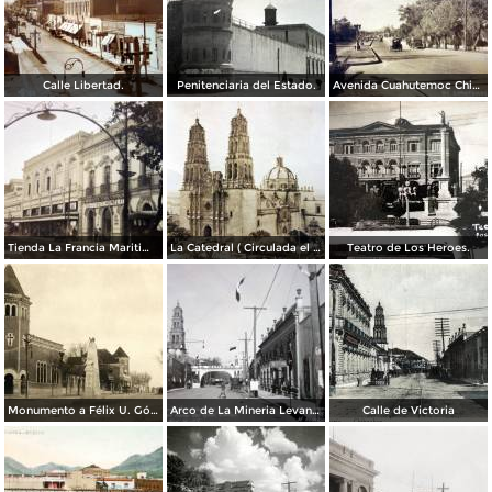
Calle Libertad.
Penitenciaria del Estado.
Avenida Cuahutemoc Chihuahua ( Circulada el 16 de Febrero de 1943 ).
Tienda La Francia Maritima.
La Catedral ( Circulada el 25 de Mayo 1924 ).
Teatro de Los Heroes.
Monumento a Félix U. Gómez
Arco de La Mineria Levantado en la calle Victoria en honor a del Gral. Calles ( 16 de Noviembre de 1925 )
Calle de Victoria