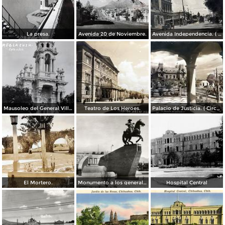
La presa.
Avenida 20 de Noviembre.
Avenida Independencia. ( Circulada el 12 de Abril de 1929 ).
Mausoleo del General Villa en el panteon de La Regla ( Circulada el 11 de Junio de 1921 ).
Teatro de Los Heroes.
Palacio de Justicia. ( Circulada el 1 deDiciembre de 1946 ).
El Mortero.
Monumento a los generales de la División del Norte
Hospital Central