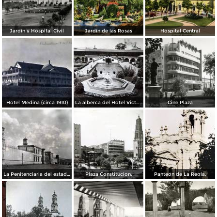
Jardín y Hospital Civil
Jardín de las Rosas
Hospital Central
Hotel Medina (circa 1910)
La alberca del Hotel Victoria.
Cine Plaza
La Penitenciaria del estado.
Plaza Constitucion.
Panteon de La Regla,