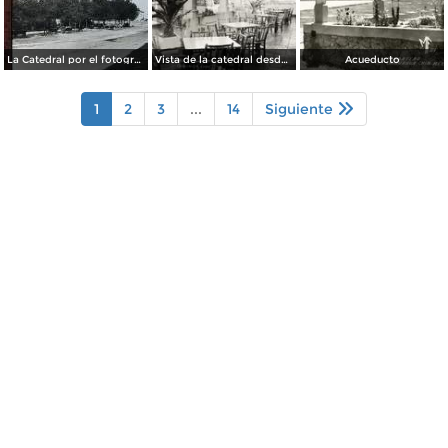
La Catedral por el fotografo William H. Rau..
Vista de la catedral desde el Hotel Palacio Hilton
Acueducto
1
2
3
...
14
Siguiente