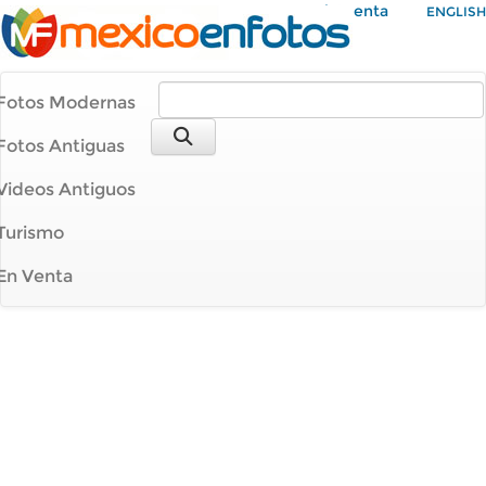
Mi Cuenta
ENGLISH
Fotos Modernas
Fotos Antiguas
Videos Antiguos
Turismo
En Venta