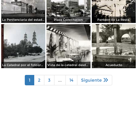
La Penitenciaria del estado.
Plaza Constitucion.
Panteon de La Regla,
La Catedral por el fotografo William H. Rau..
Vista de la catedral desde el Hotel Palacio Hilton
Acueducto
1
2
3
...
14
Siguiente