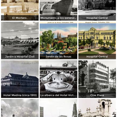
El Mortero.
Monumento a los generales de la División del Norte
Hospital Central
Jardín y Hospital Civil
Jardín de las Rosas
Hospital Central
Hotel Medina (circa 1910)
La alberca del Hotel Victoria.
Cine Plaza