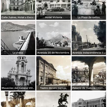
Calle Juárez, Hotel y Escuela Oficial No. 136
Hotel Victoria
La Plaza de gallos.
La presa.
Avenida 20 de Noviembre.
Avenida Independencia. ( Circulada el 12 de Abril de 1929 ).
Mausoleo del General Villa en el panteon de La Regla ( Circulada el 11 de Junio de 1921 ).
Teatro de Los Heroes.
Palacio de Justicia. ( Circulada el 1 deDiciembre de 1946 ).