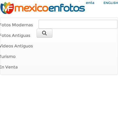
Mi Cuenta
ENGLISH
Fotos Modernas
Fotos Antiguas
Videos Antiguos
Turismo
En Venta