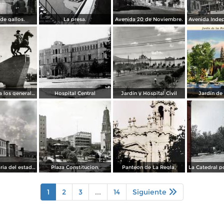
de gallos.
La presa.
Avenida 20 de Noviembre.
Monumento a los generales de la División del Norte
Hospital Central
Jardín y Hospital Civil
Jardín de
La Penitenciaria del estado.
Plaza Constitucion.
Panteon de La Regla,
1
2
3
...
14
Siguiente