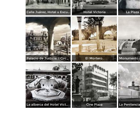
Calle Juárez, Hotel y Escuela Oficial No. 136
Hotel Victoria
La Plaza 
Palacio de Justicia. ( Circulada el 1 deDiciembre de 1946 ).
El Mortero.
La alberca del Hotel Victoria.
Cine Plaza