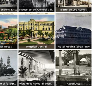
Avenida Independencia. ( Circulada el 12 de Abril de 1929 ).
Mausoleo del General Villa en el panteon de La Regla ( Circulada el 11 de Junio de 1921 ).
Teatro de Los Heroes.
 las Rosas
Hospital Central
Hotel Medina (circa 1910)
La Catedral por el fotografo William H. Rau..
Vista de la catedral desde el Hotel Palacio Hilton
Acueducto