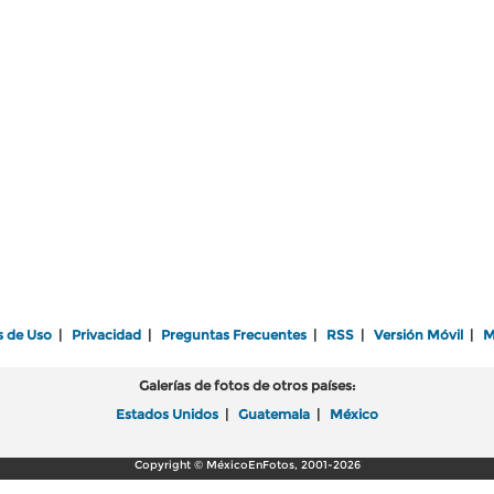
s de Uso
|
Privacidad
|
Preguntas Frecuentes
|
RSS
|
Versión Móvil
|
M
Galerías de fotos de otros países:
Estados Unidos
|
Guatemala
|
México
Copyright © MéxicoEnFotos, 2001-2026