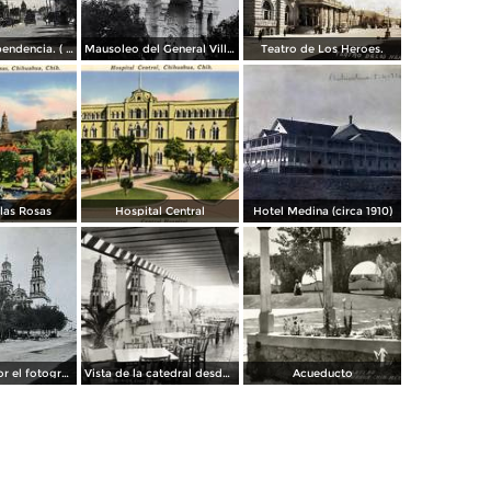
Avenida Independencia. ( Circulada el 12 de Abril de 1929 ).
Mausoleo del General Villa en el panteon de La Regla ( Circulada el 11 de Junio de 1921 ).
Teatro de Los Heroes.
 las Rosas
Hospital Central
Hotel Medina (circa 1910)
La Catedral por el fotografo William H. Rau..
Vista de la catedral desde el Hotel Palacio Hilton
Acueducto