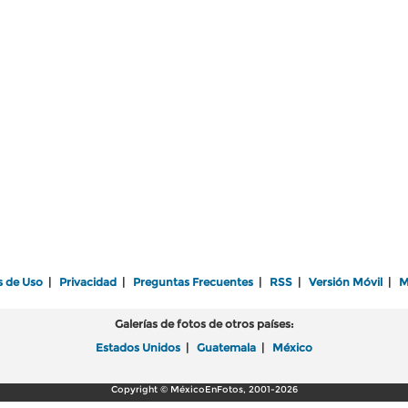
s de Uso
|
Privacidad
|
Preguntas Frecuentes
|
RSS
|
Versión Móvil
|
M
Galerías de fotos de otros países:
Estados Unidos
|
Guatemala
|
México
Copyright © MéxicoEnFotos, 2001-2026