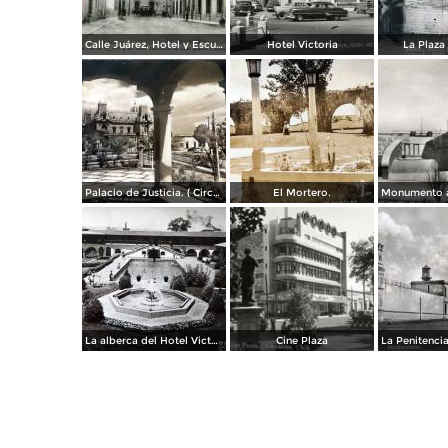
Calle Juárez, Hotel y Escuela Oficial No. 136
Hotel Victoria
La Plaza 
Palacio de Justicia. ( Circulada el 1 deDiciembre de 1946 ).
El Mortero.
La alberca del Hotel Victoria.
Cine Plaza