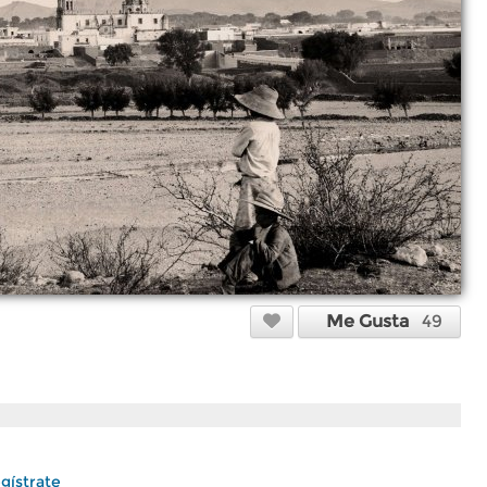
Me Gusta
49
gístrate