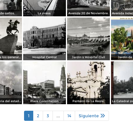
de gallos.
La presa.
Avenida 20 de Noviembre.
Monumento a los generales de la División del Norte
Hospital Central
Jardín y Hospital Civil
Jardín de
La Penitenciaria del estado.
Plaza Constitucion.
Panteon de La Regla,
1
2
3
...
14
Siguiente