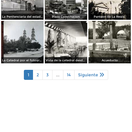
La Penitenciaria del estado.
Plaza Constitucion.
Panteon de La Regla,
La Catedral por el fotografo William H. Rau..
Vista de la catedral desde el Hotel Palacio Hilton
Acueducto
1
2
3
...
14
Siguiente