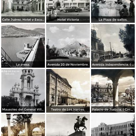
Calle Juárez, Hotel y Escuela Oficial No. 136
Hotel Victoria
La Plaza de gallos.
La presa.
Avenida 20 de Noviembre.
Avenida Independencia. ( Circulada el 12 de Abril de 1929 ).
Mausoleo del General Villa en el panteon de La Regla ( Circulada el 11 de Junio de 1921 ).
Teatro de Los Heroes.
Palacio de Justicia. ( Circulada el 1 deDiciembre de 1946 ).