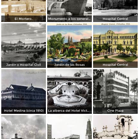
El Mortero.
Monumento a los generales de la División del Norte
Hospital Central
Jardín y Hospital Civil
Jardín de las Rosas
Hospital Central
Hotel Medina (circa 1910)
La alberca del Hotel Victoria.
Cine Plaza