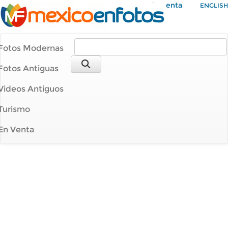
Mi Cuenta
ENGLISH
Fotos Modernas
Fotos Antiguas
Videos Antiguos
Turismo
En Venta