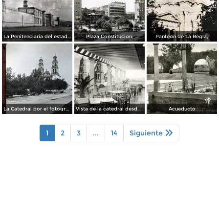
La Penitenciaria del estado.
Plaza Constitucion.
Panteon de La Regla,
La Catedral por el fotografo William H. Rau..
Vista de la catedral desde el Hotel Palacio Hilton
Acueducto
1
2
3
...
14
Siguiente