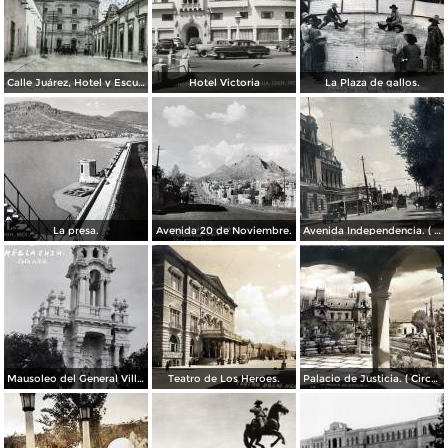
Calle Juárez, Hotel y Escuela Oficial No. 136
Hotel Victoria
La Plaza de gallos.
La presa.
Avenida 20 de Noviembre.
Avenida Independencia. ( Circulada el 12 de Abril de 1929 ).
Mausoleo del General Villa en el panteon de La Regla ( Circulada el 11 de Junio de 1921 ).
Teatro de Los Heroes.
Palacio de Justicia. ( Circulada el 1 deDiciembre de 1946 ).