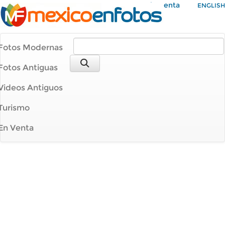
Mi Cuenta
ENGLISH
Fotos Modernas
Fotos Antiguas
Videos Antiguos
Turismo
En Venta