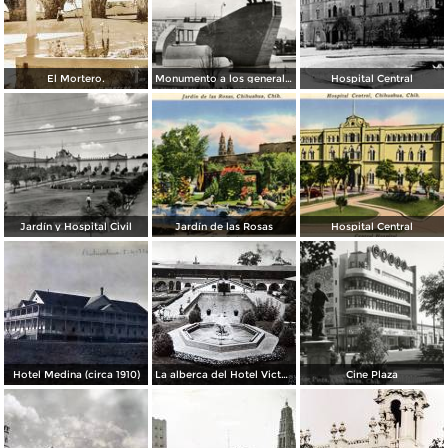
El Mortero.
Monumento a los generales de la División del Norte
Hospital Central
Jardín y Hospital Civil
Jardín de las Rosas
Hospital Central
Hotel Medina (circa 1910)
La alberca del Hotel Victoria.
Cine Plaza