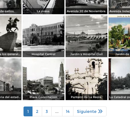
de gallos.
La presa.
Avenida 20 de Noviembre.
Monumento a los generales de la División del Norte
Hospital Central
Jardín y Hospital Civil
Jardín de
La Penitenciaria del estado.
Plaza Constitucion.
Panteon de La Regla,
1
2
3
...
14
Siguiente