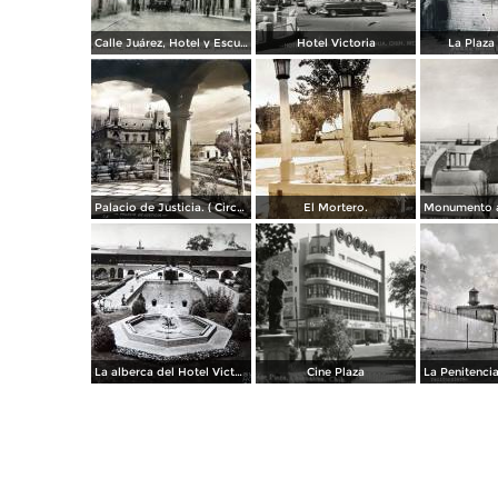
Calle Juárez, Hotel y Escuela Oficial No. 136
Hotel Victoria
La Plaza 
Palacio de Justicia. ( Circulada el 1 deDiciembre de 1946 ).
El Mortero.
La alberca del Hotel Victoria.
Cine Plaza