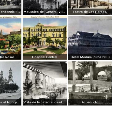
Avenida Independencia. ( Circulada el 12 de Abril de 1929 ).
Mausoleo del General Villa en el panteon de La Regla ( Circulada el 11 de Junio de 1921 ).
Teatro de Los Heroes.
 las Rosas
Hospital Central
Hotel Medina (circa 1910)
La Catedral por el fotografo William H. Rau..
Vista de la catedral desde el Hotel Palacio Hilton
Acueducto