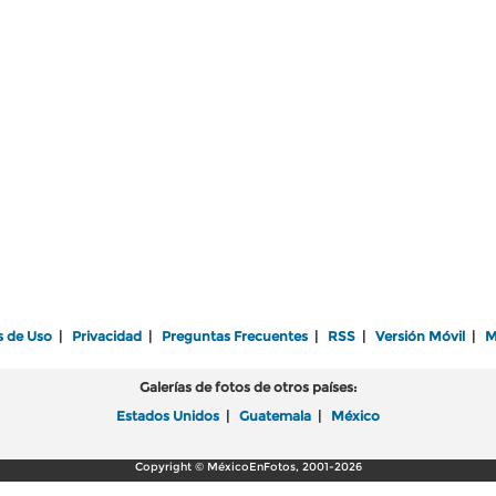
s de Uso
|
Privacidad
|
Preguntas Frecuentes
|
RSS
|
Versión Móvil
|
M
Galerías de fotos de otros países:
Estados Unidos
|
Guatemala
|
México
Copyright © MéxicoEnFotos, 2001-2026